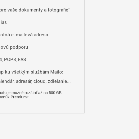
*
pre vaše dokumenty a fotografie
lias
otná e-mailová adresa
iovú podporu
, POP3, EAS
up ku všetkým službám Mailo:
lendár, adresár, cloud, zdieľanie...
citu je možné rozšíriť až na 500 GB
ponúk Premium+