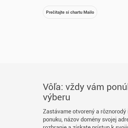
Prečítajte si chartu Mailo
Vôľa: vždy vám pon
výberu
Zastávame otvorený a rôznorodý in
ponuku, názov domény svojej adres
rozhranie a získate prístup k svo