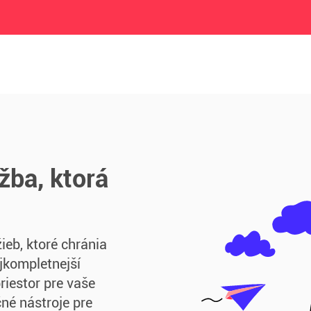
žba, ktorá
žieb, ktoré chránia
jkompletnejší
riestor pre vaše
né nástroje pre