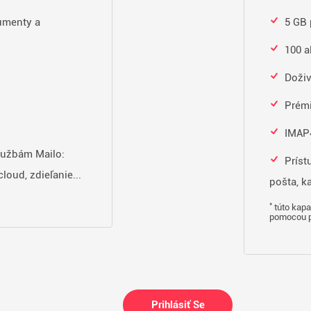
umenty a
5 GB 
100 a
Doživ
Prém
IMAP4
lužbám Mailo:
Príst
cloud, zdieľanie...
pošta, ka
*
túto kapa
pomocou 
Prihlásiť Se