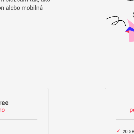
ón alebo mobilná
ree
mo
p
y
20 GB