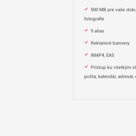
500 MB pre vaše dok
fotografie
5 alias
Reklamné bannery
IMAP4, EAS
Prístup ku všetkým s
pošta, kalendár, adresár, 