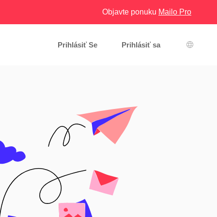
Objavte ponuku
Mailo Pro
Prihlásiť Se
Prihlásiť sa
Výber j