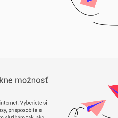
úkne možnosť
ternet. Vyberiete si
y, prispôsobíte si
jim službám tak, ako