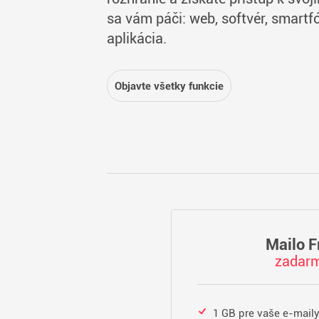
sa vám páči: web, softvér, smartf
aplikácia.
Objavte všetky funkcie
Mailo F
zadar
1 GB pre vaše e-mail