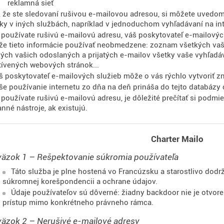
reklamná sieť
, že ste sledovaní rušivou e-mailovou adresou, si môžete uvedomiť
ky v iných službách, napríklad v jednoduchom vyhľadávaní na int
 používate rušivú e-mailovú adresu, váš poskytovateľ e-mailovýc
že tieto informácie používať neobmedzene: zoznam všetkých va
ých vašich odoslaných a prijatých e-mailov všetky vaše vyhľadáv
tívených webových stránok...
š poskytovateľ e-mailových služieb môže o vás rýchlo vytvoriť 
še používanie internetu zo dňa na deň prináša do tejto databázy ď
 používate rušivú e-mailovú adresu, je dôležité prečítať si podm
nné nástroje, ak existujú.
Charter Mailo
äzok 1 – Rešpektovanie súkromia používateľa
Táto služba je plne hostená vo Francúzsku a starostlivo dodr
súkromnej korešpondencii a ochrane údajov.
Údaje používateľov sú dôverné: žiadny backdoor nie je otvore
prístup mimo konkrétneho právneho rámca.
äzok 2 – Nerušivé e-mailové adresy