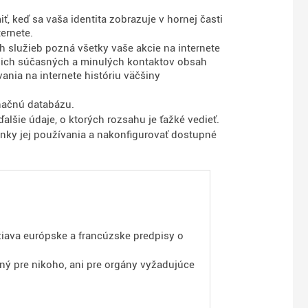
, keď sa vaša identita zobrazuje v hornej časti
ernete.
h služieb pozná všetky vaše akcie na internete
šich súčasných a minulých kontaktov obsah
ania na internete históriu väčšiny
značnú databázu.
alšie údaje, o ktorých rozsahu je ťažké vedieť.
ienky jej používania a nakonfigurovať dostupné
žiava európske a francúzske predpisy o
ný pre nikoho, ani pre orgány vyžadujúce