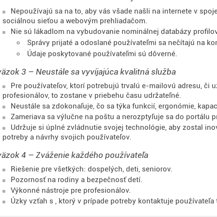
Nepoužívajú sa na to, aby vás všade našli na internete v spo
sociálnou sieťou a webovým prehliadačom.
Nie sú lákadlom na vybudovanie nominálnej databázy profilov
Správy prijaté a odoslané používateľmi sa nečítajú na k
Údaje poskytované používateľmi sú dôverné.
äzok 3 – Neustále sa vyvíjajúca kvalitná služba
Pre používateľov, ktorí potrebujú trvalú e-mailovú adresu, či u
profesionálov, to zostane v priebehu času udržateľné.
Neustále sa zdokonaľuje, čo sa týka funkcií, ergonómie, kapaci
Zameriava sa výlučne na poštu a nerozptyľuje sa do portálu p
Udržuje si úplné zvládnutie svojej technológie, aby zostal i
potreby a návrhy svojich používateľov.
äzok 4 – Zváženie každého používateľa
Riešenie pre všetkých: dospelých, deti, seniorov.
Pozornosť na rodiny a bezpečnosť detí.
Výkonné nástroje pre profesionálov.
Úzky vzťah s
, ktorý v prípade potreby kontaktuje používateľa 