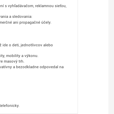
jení s vyhľadávačom, reklamnou sieťou,
ania a sledovania:
omerčné ani propagačné účely.
ž ide o deti, jednotlivcov alebo
ty, mobility a výkonu.
re masový trh.
novatívny a bezodkladne odpovedal na
telefonicky.