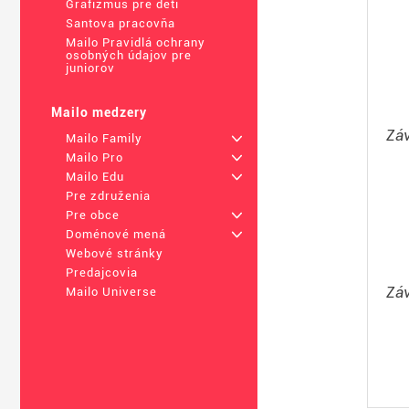
Grafizmus pre deti
Santova pracovňa
Mailo Pravidlá ochrany
osobných údajov pre
juniorov
Mailo medzery
Záv
Mailo Family
+
Mailo Pro
+
Mailo Edu
+
Pre združenia
Pre obce
+
Doménové mená
+
Webové stránky
Predajcovia
Záv
Mailo Universe