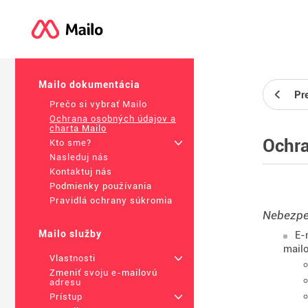
Mailo dokumentácia
Pr
Prečo si vybrať Mailo
Ochrana osobných údajov a
charta Mailo
Ochra
Kto sme?
+
Nasleduj nás
Kontaktuj nás
Podmienky používania
Pravidlá ochrany súkromia
Nebezpeč
Mailo služby
E-
mailo
Vlastnosti
+
Zmeniť svoju e-mailovú
adresu
Prístup
+