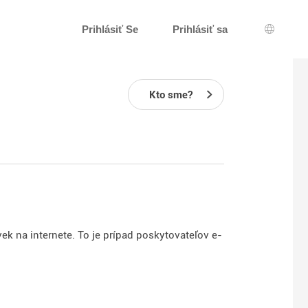
Prihlásiť Se
Prihlásiť sa
Výber j
Kto sme?
k na internete. To je prípad poskytovateľov e-