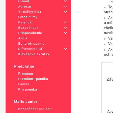
E-mail
+
Adresár
+
To
strán
Virtuálny disk
+
Fotoalbumy
Ak
a mô
Kalendár
+
všetk
Bezpečnosť
+
navš
Prispôsobenie
+
Vá
Akcie
Va
Boj proti spamu
Šifrovanie PGP
+
Ak
ochra
Klávesové skratky
Predplatné
Premium
Záv
Premium+ ponúka
Family
Pro ponúka
Mailo Junior
Bezpečnosť pre deti
Záv