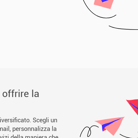
offrire la
versificato. Scegli un
-mail, personnalizza la
rvizi della maniera che