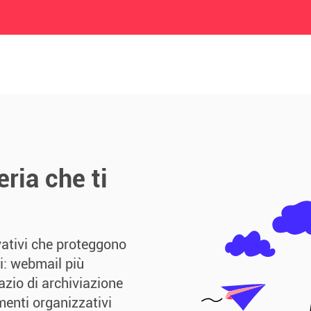
ria che ti
vativi che proteggono
li: webmail più
zio di archiviazione
menti organizzativi