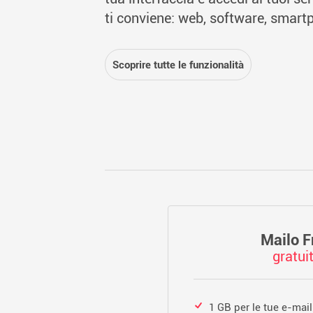
ti conviene: web, software, smart
Scoprire tutte le funzionalità
Mailo F
gratui
1 GB per le tue e-mail