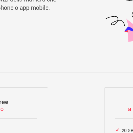
phone o app mobile.
ree
to
a 
20 GB