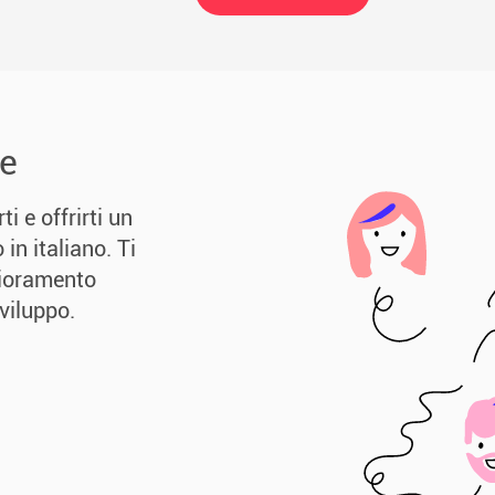
te
i e offrirti un
in italiano. Ti
lioramento
viluppo.