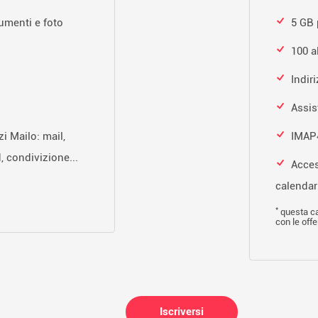
umenti e foto
5 GB 
100 a
Indir
Assi
zi Mailo: mail,
IMAP4
, condivizione...
Access
calendari
*
questa ca
con le off
Iscriversi