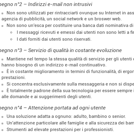
egno n°2 – Indirizzi e-mail non intrusivi
Non sono utilizzati per rintracciarti ovunque su Internet in a
agenzia di pubblicità, un social network e un broswer web.
Non sono un'esca per costituire una banca dati nominativa di p
I messaggi ricevuti e emessi dai utenti non sono letti a f
I dati forniti dai utenti sono riservati.
egno n°3 – Servizio di qualità in costante evoluzione
Mantiene nel tempo la stessa qualità di servizio per gli utenti 
hanno bisogno di un indirizzo e-mail continuativo.
È in costante miglioramento in termini di funzionalità, di ergon
prestazioni.
Si concentra esclusivamente sulla messaggeria e non si dispe
È totalmente padrone della sua tecnologia per essere sempre
alle domande e ai suggerimenti degli utenti.
egno n°4 – Attenzione portata ad ogni utente
Una soluzione adatta a ognuno: adulto, bambino o senior.
Un'attenzione particolare alle famiglie e alla sicurezza dei bam
Strumenti ad elevate prestazioni per i professionisti.