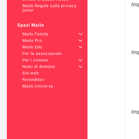
Imp
Mailo Regole sulla privacy
junior
Spazi Mailo
Mailo Family
+
Mailo Pro
+
Mailo Edu
+
Imp
Per le associazioni
Per i comuni
+
Nomi di dominio
+
Siti web
Rivenditori
Mailo Universe
Imp