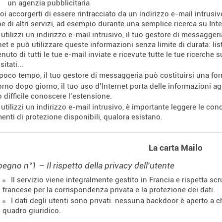
un agenzia pubblicitaria
oi accorgerti di essere rintracciato da un indirizzo e-mail intrusiv
e di altri servizi, ad esempio durante una semplice ricerca su Inte
 utilizzi un indirizzo e-mail intrusivo, il tuo gestore di messagger
net e può utilizzare queste informazioni senza limite di durata: lista
nuto di tutti le tue e-mail inviate e ricevute tutte le tue ricerche
isitati...
 poco tempo, il tuo gestore di messaggeria può costituirsi una forn
orno dopo giorno, il tuo uso d’Internet porta delle informazioni a
 difficile conoscere l’estensione.
 utilizzi un indirizzo e-mail intrusivo, è importante leggere le cond
enti di protezione disponibili, qualora esistano.
La carta Mailo
egno n°1 – Il rispetto della privacy dell'utente
Il servizio viene integralmente gestito in Francia e rispetta s
francese per la corrispondenza privata e la protezione dei dati.
I dati degli utenti sono privati: nessuna backdoor è aperto a c
quadro giuridico.