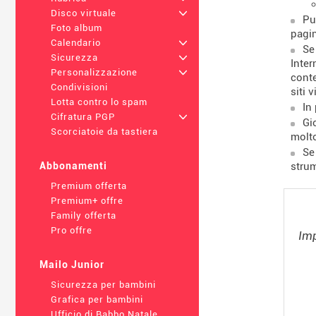
Disco virtuale
+
Pu
Foto album
pagin
Calendario
+
Se
Sicurezza
+
Inter
Personalizzazione
+
conte
Condivisioni
siti v
Lotta contro lo spam
In
Cifratura PGP
+
Gi
Scorciatoie da tastiera
molto
Se
strum
Abbonamenti
Premium offerta
Premium+ offre
Family offerta
Pro offre
Imp
Mailo Junior
Sicurezza per bambini
Grafica per bambini
Ufficio di Babbo Natale