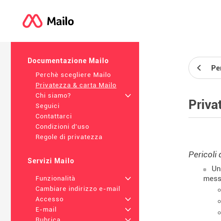
Documentazione Mailo
Pe
Perchè scegliere Mailo
Privatezza & carta Mailo
Chi siamo?
+
Priva
Seguici
Contattarci
Condizioni d'uso
Regole di privatezza
Pericoli 
Servizi Mailo
Un
mess
Funzionalità
+
Cambiare indirizzo e-mail
Accesso
+
E-mail
+
Rubrica
+