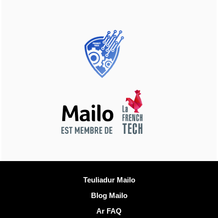
Muioc'h a ditouroù
Teuliadur Mailo
Blog Mailo
Ar FAQ