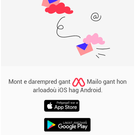
Mont e darempred gant
Mailo gant hon
arloadoù iOS hag Android.
Pellgargañ war ar
LAKAIT ANEZHAÑ