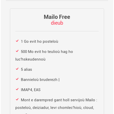
Mailo Free
dieub
1 Go evit ho posteloù
500 Mo evit ho teulioù hag ho
luc'hskeudennoù
5 alias
Bannieloù bruderezh |
IMAP4, EAS
Mont e darempred gant holl servijoù Mailo :
posteloù, deiziadur, levr chomlec'hioù, cloud,