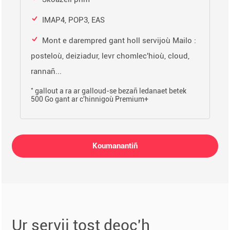
IMAP4, POP3, EAS
Mont e darempred gant holl servijoù Mailo :
posteloù, deiziadur, levr chomlec'hioù, cloud,
rannañ...
*
gallout a ra ar galloud-se bezañ ledanaet betek
500 Go gant ar c'hinnigoù Premium+
Koumanantiñ
Ur servij tost deoc'h