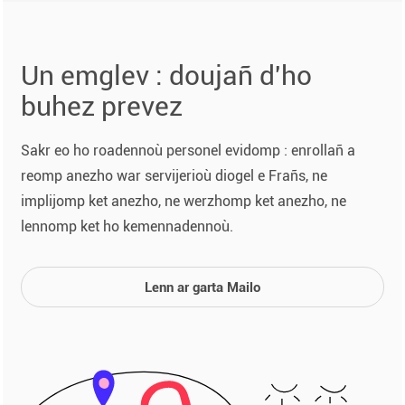
Un emglev : doujañ d'ho
buhez prevez
Sakr eo ho roadennoù personel evidomp : enrollañ a
reomp anezho war servijerioù diogel e Frañs, ne
implijomp ket anezho, ne werzhomp ket anezho, ne
lennomp ket ho kemennadennoù.
Lenn ar garta Mailo