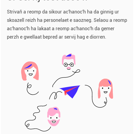
Strivañ a reomp da sikour ac'hanoc'h ha da ginnig ur
skoazell reizh ha personelaet e saozneg. Selaou a reomp
ac'hanoc'h ha lakaat a reomp ac'hanoc'h da gemer
perzh e gwellaat bepred ar servij hag e diorren.