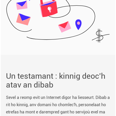
Un testamant : kinnig deoc'h
atav an dibab
Sevel a reomp evit un Internet digor ha liesseurt. Dibab a
rit ho kinnig, anv domani ho chomlec'h, personelaat ho
etrefas ha mont e darempred gant ho servijoù evel ma