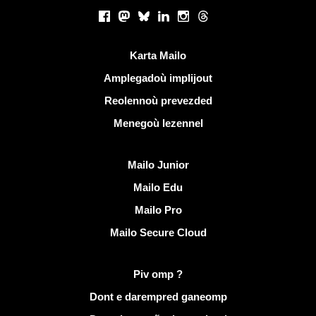
Rouedadoù sokial |
Facebook
Mastodon
Bluesky
LinkedIn
Instagram
Threads
Liammoù talvoudus
Karta Mailo
Amplegadoù implijout
Reolennoù prevezded
Menegoù lezennel
Dizoloiñ Mailo
Mailo Junior
Mailo Edu
Mailo Pro
Mailo Secure Cloud
Muioc'h a ditouroù war Mailo
Piv omp ?
Dont e darempred ganeomp