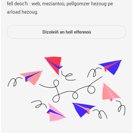
fell deoc'h : web, meziantoù, pellgomzer hezoug pe
arload hezoug.
Dizoleiñ an holl elfennoù