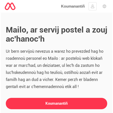
Koumanantiñ
Kevreañ
Diba
Mailo, ar servij postel a zouj
ac'hanoc'h
Ur bern servijoù nevezus a warez ho prevezded hag ho
roadennoù personel eo Mailo : ar posteloù web klokañ
war ar marc'had, un deiziataer, ul lec'h da zastum ho
luc'hskeudennoù hag ho teulioù, ostilhoù aozañ evit ar
familh hag an dud a vicher. Kemer perzh er bladenn
gentañ evit ar c'hemennadennoù etik all !
Koumanantiñ