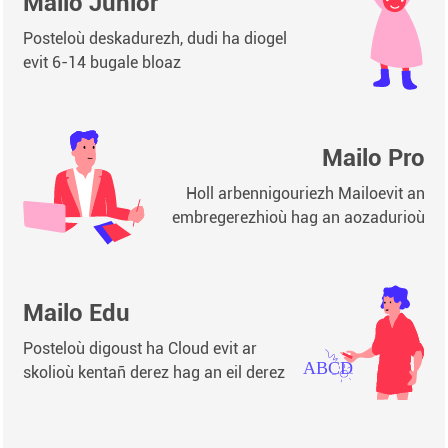
Mailo Junior
Posteloù deskadurezh, dudi ha diogel
evit 6-14 bugale bloaz
Mailo Pro
Holl arbennigouriezh Mailoevit an
embregerezhioù hag an aozadurioù
Mailo Edu
Posteloù digoust ha Cloud evit ar
skolioù kentañ derez hag an eil derez