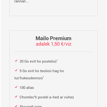
rannañ...
Mailo Premium
adalek 1,50 €/viz
*
20 Go evit ho posteloù
5 Go evit ho teulioù hag ho
*
luc'hskeudennoù
100 alias
Chomlec'h postel a-hed ar vuhez
Skoazell prim