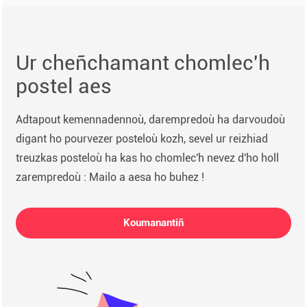
Ur cheñchamant chomlec'h
postel aes
Adtapout kemennadennoù, darempredoù ha darvoudoù
digant ho pourvezer posteloù kozh, sevel ur reizhiad
treuzkas posteloù ha kas ho chomlec'h nevez d'ho holl
zarempredoù : Mailo a aesa ho buhez !
Koumanantiñ