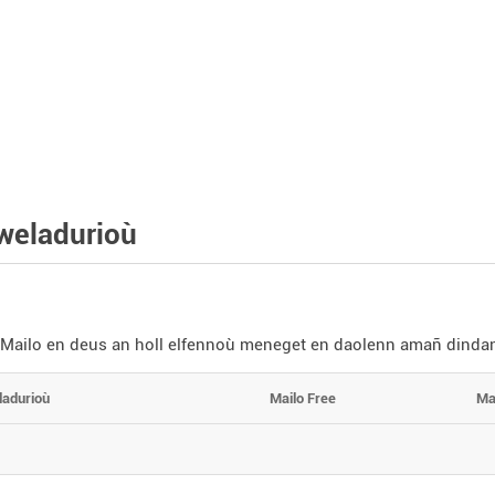
weladurioù
 Mailo en deus an holl elfennoù meneget en daolenn amañ dinda
ladurioù
Mailo Free
Ma