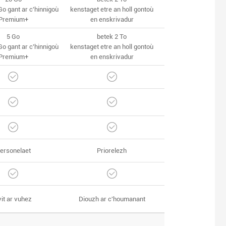
Go gant ar c'hinnigoù
kenstaget etre an holl gontoù
Premium+
en enskrivadur
5 Go
betek 2 To
Go gant ar c'hinnigoù
kenstaget etre an holl gontoù
Premium+
en enskrivadur
ersonelaet
Priorelezh
vit ar vuhez
Diouzh ar c'houmanant