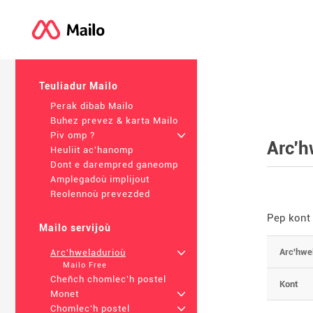
Teuliadur Mailo
Perak dibab Mailo
Buhez prevez & karta Mailo
Piv omp ?
+
Arc'h
Heuliit ac'hanomp
Dont e darempred ganeomp
Amplegadoù implijout
Reolennoù prevezded
Pep kont
Mailo servijoù
Arc'hwe
Arc'hweladurioù
+
Mailo Free
Cheñch chomlec'h postel
Kont
Monet
+
Chomlec'h postel
+