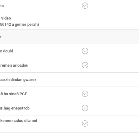
eo
 video
156142 a gemer perzh)
z
r doubl
tremen arloadoù
barzh dindan gwarez
añ ha sinañ PGP
us hag enepstrob
 kemennadoù dilamet