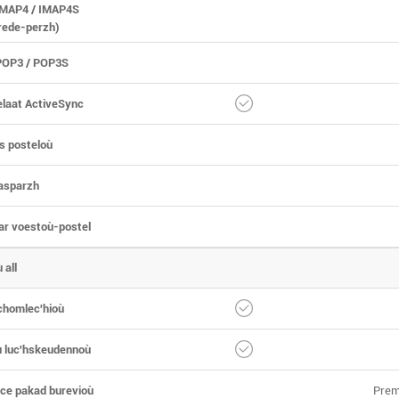
MAP4 / IMAP4S
trede-perzh)
POP3 / POP3S
elaat ActiveSync
s posteloù
dasparzh
ar voestoù-postel
 all
chomlec'hioù
 luc'hskeudennoù
ice pakad burevioù
Prem