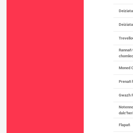
Deiziata
Deiziata
Trevello
Rannañ t
chomlec'
Moned C
Prenañ 
Gwazh 
Notennoù
dalc'her
Flapañ