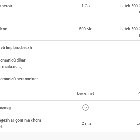
izheroù
1 Go
betek 500 
lenn
500 Mo
betek 500 
web hep bruderezh
domanioù dibar
, mailo.eu...)
domanioù personelaet
Bevennet
P
hezoug
egezh ar gont ma chom
12 miz
E
ek