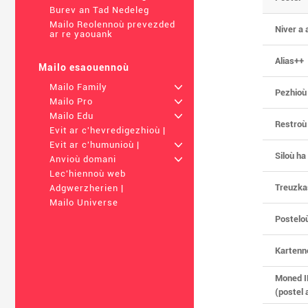
Burev an Tad Nedeleg
Mailo Reolennoù prevezded
Niver a 
ar re yaouank
Alias++
Mailo esaouennoù
Mailo Family
+
Pezhioù
Mailo Pro
+
Mailo Edu
+
Restroù
Evit ar c'hevredigezhioù |
Evit ar c'humunioù |
+
Siloù ha
Anvioù domani
+
Lec'hiennoù web
Treuzka
Adgwerzherien |
Mailo Universe
Posteloù
Kartenno
Moned I
(postel a