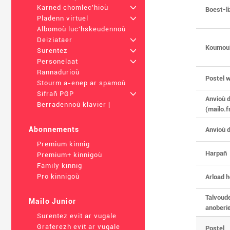
Karned chomlec'hioù
+
Boest-l
Pladenn virtuel
+
Albomoù luc'hskeudennoù
Deiziataer
+
Koumou
Surentez
+
Personelaat
+
Rannadurioù
Postel 
Stourm a-enep ar spamoù
Sifrañ PGP
+
Anvioù 
Berradennoù klavier |
(mailo.fr
Abonnements
Anvioù 
Premium kinnig
Harpañ
Premium+ kinnigoù
Family kinnig
Pro kinnigoù
Arload 
Talvoud
Mailo Junior
anoberi
Surentez evit ar vugale
Graferezh evit ar vugale
Postel