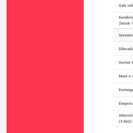
Galv vid
Kendiviz
(betek 
Surente
Dilesadu
Gerioù-
Mont e-
Enrineg
Enepvir
Adsevel
(3 deiz)