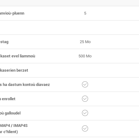
anvioù-pluenn
5
 stag
25 Mo
 kaset evel liammoù
500 Mo
 kaserien berzet
s ha dastum kontoù diavaez
 enrollet
ù galloudel
MAP4 / IMAP4S
r c'hlient)