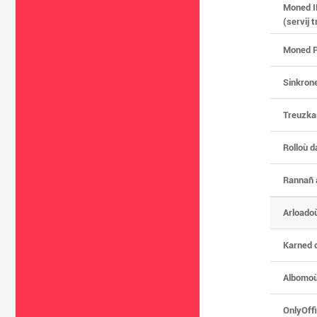
Moned I
(servij 
Moned 
Sinkron
Treuzka
Rolloù 
Rannañ 
Arloadoù
Karned 
Albomoù
OnlyOff