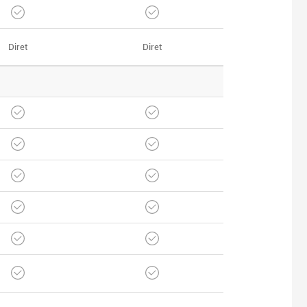
Diret
Diret