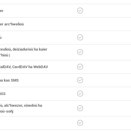
er
er arc'hwelioù
ù
eulioù, deiziadurioù ha kaier
hioù |
alDAV, CardDAV ha WebDAV
ha kas SMS
RSS
, alc'hwezer, sinedoù ha
ioù-soñj