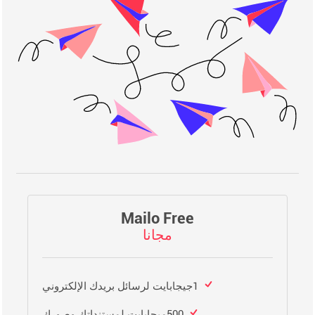
Mailo Free
مجانا
1جيجابايت لرسائل بريدك الإلكتروني
500ميجابايت لمستنداتك وصورك