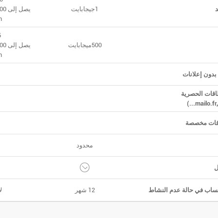
1جيجابايت
+
5جي
500ميجابايت
+
بدون إعلانات
اقات الحصرية
قات مخصصة
محدود
ل
ساب في حالة عدم النشاط
12 شهر
ل