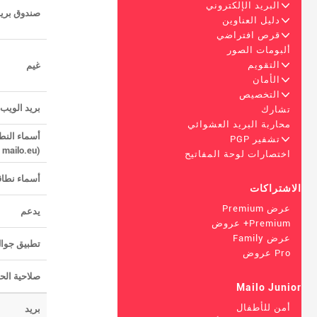
+
البريد الإلكتروني
صندوق بريد
+
دليل العناوين
+
قرص افتراضي
ألبومات الصور
+
التقويم
غيم
+
الأمان
+
التخصيص
بريد الويب 
تشارك
محاربة البريد العشوائي
أسماء النط
+
تشفير PGP
(mailo.fr, mailo.eu...)
اختصارات لوحة المفاتيح
أسماء نطا
الاشتراكات
عرض Premium
يدعم
Premium+ عروض
عرض Family
تطبيق جوا
Pro عروض
صلاحية الح
Mailo Junior
أمن للأطفال
بريد