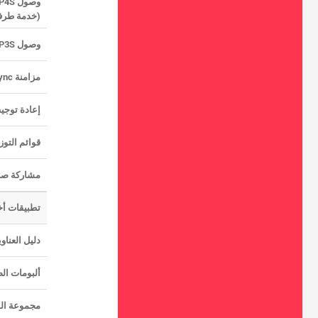
وصول IMAP4 / IMAP4S
(خدمة طرف
وصول POP3 / POP3S
مزامنة ActiveSync
إعادة توجيه
قوائم التوز
مشاركة صند
تطبيقات أ
دليل العناو
ألبومات ال
مجموعة المكاتب 