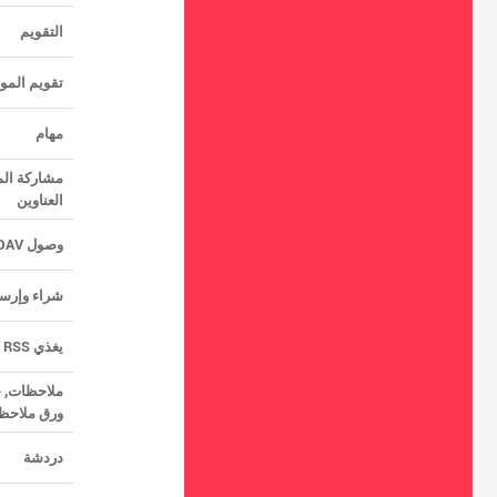
التقويم
تقويم الموا
مهام
مشاركة الم
العناوين
وصول CalDAV, CardDAV و WebDAV
شراء وإرسا
يغذي RSS
ملاحظات, ح
ورق ملاحظ
دردشة