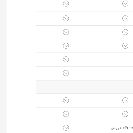
P+ عروض