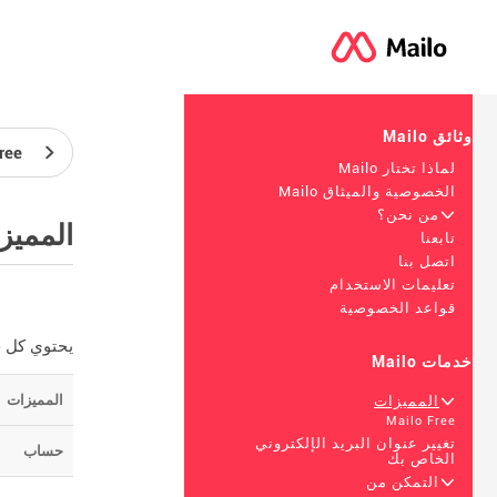
وثائق Mailo
ree
لماذا تختار Mailo
الخصوصية والميثاق Mailo
+
من نحن؟
المميز
تابعنا
اتصل بنا
تعليمات الاستخدام
قواعد الخصوصية
يحتوي كل حساب Mailo على جميع الميزات 
خدمات Mailo
المميزات
+
المميزات
Mailo Free
تغيير عنوان البريد الإلكتروني
حساب
الخاص بك
+
التمكن من