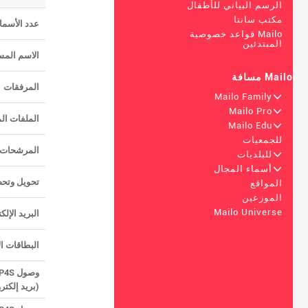
الرسم البياني للأطفال
مكتب سانتا
عدد الأسما
Mailo قواعد خصوصية
المبتدئين
الاسم المس
Mailo مسافة
المرفقات
Mailo Family
+
Mailo Pro
+
الملفات ال
Mailo Edu
+
للجمعيات
المرشحات 
+
للبلديات
+
أسماء المجال
تحويل وتحص
المواقع
الموزعين
Mailo Universe
البريد الإل
البطاقات ال
وصول IMAP4 / IMAP4S
(بريد إلكتر