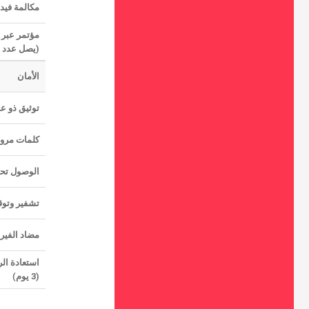
مكالمة فيدي
مؤتمر عبر ا
(يصل عدد المش
الأمان
توثيق ذو عا
كلمات مرور
الوصول تح
تشفير وتوقيع 
مضاد الفير
استعادة ال
(3 يوم)