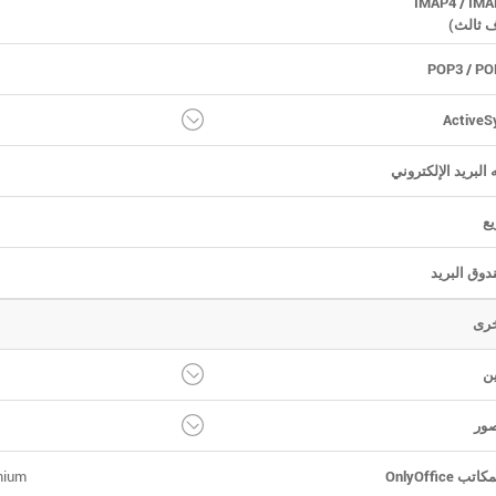
 ثالث)
 البريد الإلكتروني
يع
وق البريد
خرى
ين
صور
OnlyOffice
remium