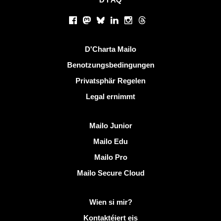
Sozialen Netzwierker
Facebook
Mastodon
Bluesky
LinkedIn
Instagram
Threads
Nëtzlech Linken
D'Charta Mailo
Benotzungsbedingungen
Privatsphär Regelen
Legal ernimmt
Entdeckt Mailo
Mailo Junior
Mailo Edu
Mailo Pro
Mailo Secure Cloud
Méi Info op Mailo
Wien si mir?
Kontaktéiert eis