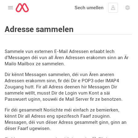
Sech umellen
Oppen de Menü
Umellen
Spro
Adresse sammelen
Sammele vun externen E-Mail Adressen erlaabt Iech
d'Messagen déi vun all Ären Adressen erakomm sinn an Är
Mailo Mailbox ze sammelen.
Dir kënnt Messagen sammelen, déi vun Ären aneren
Adressen erakomm sinn, fir déi Dir e POP3 oder IMAP4
Zougang hutt. Fir all Adress deenen hir Messagen Dir
sammele wëllt, musst Dir de Login vum Kont a säi
Passwuert uginn, souwéi de Mail Server fir ze benotzen.
Fir déi gesammelt Noriichte méi einfach ze bemierken,
kënnt Dir all Adress eng spezifesch Faarf zouginn.
Messagen, déi vun dëser Adress gesammelt ginn, ginn an
dëser Faarf ugewisen.