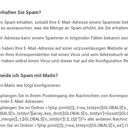
rhalten Sie Spam?
n Spam erhalten, sobald Ihre E-Mail-Adresse einem Spammer beka
s austauschen, was die Menge an Spam erhöht, die Sie erhalten
il-Adresse kann einem Spammer in folgenden Fällen bekannt sei
e haben Ihre E-Mail-Adresse auf einer unzuverlässigen Website 
ner Ihrer Korrespondenten hat einen Virus und sein Adressbuch w
e haben selbst einen Virus und dieser hat auf die Konfiguration I
meide ich Spam mit Mailo?
n Mailo wie folgt konfigurieren:
pfangen Sie in Ihrem Posteingang die Nachrichten von Korrespon
nnter E-Mail-Adressen
pfangen Sie im Ordner <?php print((($_t=ea_txtdyn($GLOBALS['s_e
ALS['o_txtdyn'][array_key_first($GLOBALS['o_txtdyn']=(isset($GL
_merge($_t,$GLOBALS['o_txtdyn']):$_t))]:''))?> alle anderen Nachri
nn Sie im Ordner <?php print((($_t=ea_txtdyn($GLOBALS['s_ea'],1