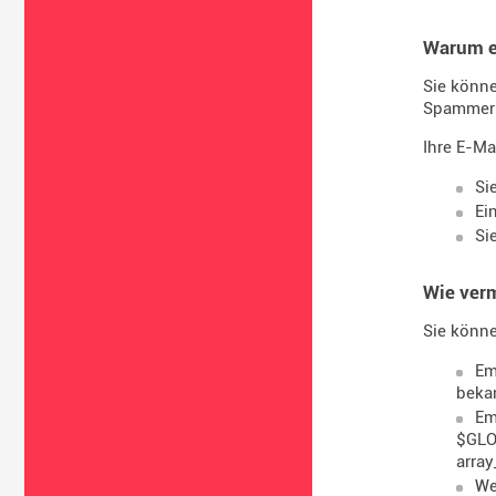
Warum e
Sie könne
Spammer e
Ihre E-Ma
Si
Ei
Si
Wie ver
Sie könne
Em
beka
Em
$GLOB
array
We