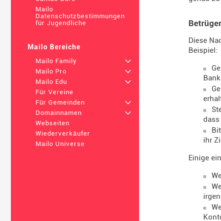
Mailo
Datenschutzbestimmungen
Betrüge
für Jugendliche
Diese Na
Mailo Bereiche
Beispiel:
Mailo Family
+
Ge
Mailo Pro
+
Bank
Mailo Edu
+
Ge
Für Vereine
erhal
Für Gemeinden
+
St
Domainnamen
+
dass
Webseiten
Bi
Wiederverkäufer
ihr Z
Mailo Universe
Einige ei
We
We
irgen
We
Konto