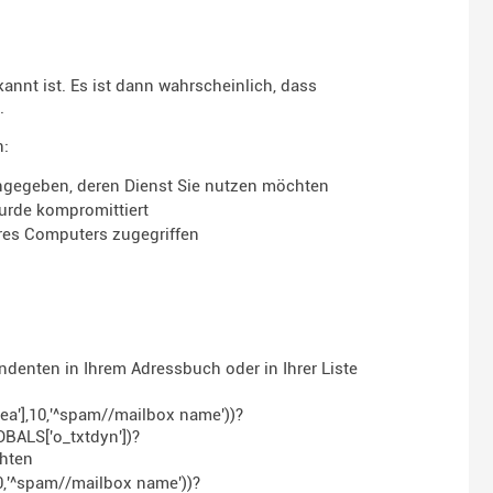
nnt ist. Es ist dann wahrscheinlich, dass
.
n:
angegeben, deren Dienst Sie nutzen möchten
urde kompromittiert
hres Computers zugegriffen
denten in Ihrem Adressbuch oder in Ihrer Liste
a'],10,'^spam//mailbox name'))?
OBALS['o_txtdyn'])?
chten
0,'^spam//mailbox name'))?