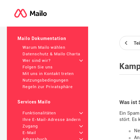
Mailo Dokumentation
Tei
Warum Mailo wählen
Datenschutz & Mailo Charta
Wer sind wir?
+
Kamp
Folgen Sie uns
Mit uns in Kontakt treten
Nutzungsbedingungen
Regeln zur Privatsphäre
Was ist
Services Mailo
Ein Spam 
Funktionalitäten
+
stört. Es 
Ihre E-Mail-Adresse ändern
Zugang
+
Ne
E-Mail
+
An
Adressbuch
+