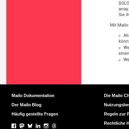
$GLOB
array
Sie i
Mit Mailo
Al
könn
We
einen
We
Weitere Information
Nützliche Li
Mailo Dokumentation
Die Mailo Ch
Der Mailo Blog
Nutzungsbe
Häufig gestellte Fragen
Regeln zur 
Soziale Netzwerke
Rechtliche 
Facebook
Mastodon
Bluesky
LinkedIn
Instagram
Threads