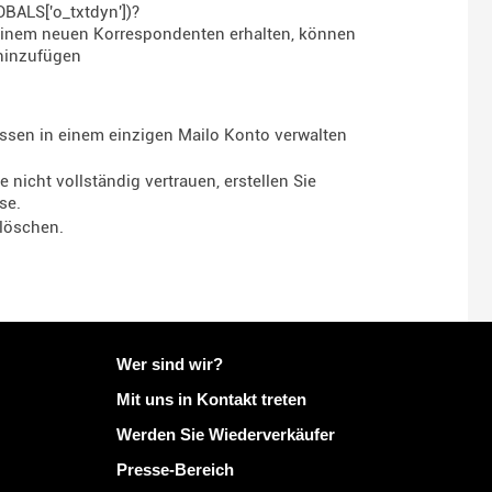
OBALS['o_txtdyn'])?
on einem neuen Korrespondenten erhalten, können
 hinzufügen
essen in einem einzigen Mailo Konto verwalten
nicht vollständig vertrauen, erstellen Sie
se.
 löschen.
Weitere Informationen zu Mailo
Wer sind wir?
Mit uns in Kontakt treten
Werden Sie Wiederverkäufer
Presse-Bereich