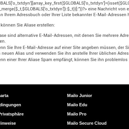
ALS['o_txtdyn'][array_key_first($GLOBALS['o_txtdyn']=(isset($GL
_merge($_t,$GLOBALS['o_txtdyn']):$_t))]:''))?> eine Nachricht v
hn Ihrem Adressbuch oder Ihrer Liste bekannter E-Mail-Adressen
 können Sie Aliase erstellen:
iase sind alternative E-Mail-Adressen, mit denen Sie mehrere Adr
en.
nn Sie Ihre E-Mail-Adresse auf einer Site angeben müssen, der Sie 
 neuen Alias ​​und verwenden Sie ihn anstelle Ihrer üblichen Adres
nn einer Ihrer Aliase Spam empfängt, können Sie ihn problemlos
nks
Mailo entdecken
arta
Mailo Junior
dingungen
Mailo Edu
Privatsphäre
Mailo Pro
Hinweise
Mailo Secure Cloud