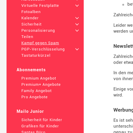
be
Virtuelle Festplatte
+
Fotoalben
Zahlreich
Kalender
+
Sicherheit
+
Leider we
Personalisierung
+
werden u
Teilen
Kampf gegen Spam
Newslet
PGP-Verschlüsselung
+
Tastaturkürzel
Zahlreich
oder etwa
Abonnements
In den me
von ihnen
Premium Angebot
Premium+ Angebote
Einige vo
Family Angebot
wird.
Pro Angebote
Werbung
Mailo Junior
Es ist se
Sicherheit für Kinder
untersch
Grafiken für Kinder
genau zu
Santas Büro