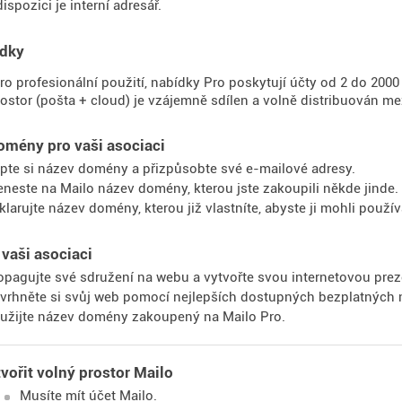
dispozici je interní adresář.
ídky
o profesionální použití, nabídky Pro poskytují účty od 2 do 2000 Ma
ostor (pošta + cloud) je vzájemně sdílen a volně distribuován me
omény pro vaši asociaci
pte si název domény a přizpůsobte své e-mailové adresy.
eneste na Mailo název domény, kterou jste zakoupili někde jinde.
klarujte název domény, kterou již vlastníte, abyste ji mohli použí
vaši asociaci
opagujte své sdružení na webu a vytvořte svou internetovou prez
vrhněte si svůj web pomocí nejlepších dostupných bezplatných n
užijte název domény zakoupený na Mailo Pro.
vořit volný prostor Mailo
Musíte mít účet Mailo.