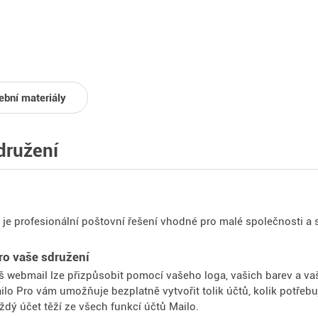
ební materiály
družení
 je profesionální poštovní řešení vhodné pro malé společnosti a 
ro vaše sdružení
š webmail lze přizpůsobit pomocí vašeho loga, vašich barev a vaš
ilo Pro vám umožňuje bezplatně vytvořit tolik účtů, kolik potřebu
ždý účet těží ze všech funkcí účtů Mailo.