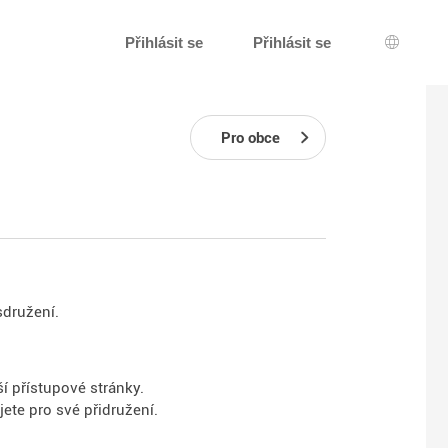
Přihlásit se
Přihlásit se
Výběr j
Pro obce
sdružení.
í přístupové stránky.
jete pro své přidružení.