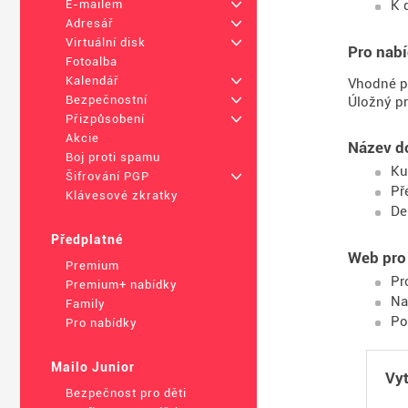
K 
E-mailem
+
Adresář
+
Virtuální disk
+
Pro nab
Fotoalba
Kalendář
+
Vhodné pr
Bezpečnostní
+
Úložný pr
Přizpůsobení
+
Akcie
Název d
Boj proti spamu
Ku
Šifrování PGP
+
Př
Klávesové zkratky
De
Předplatné
Web pro 
Premium
Pr
Premium+ nabídky
Na
Family
Po
Pro nabídky
Mailo Junior
Vyt
Bezpečnost pro děti