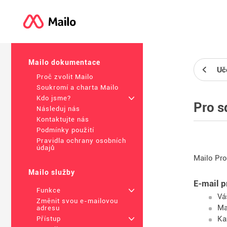
Mailo dokumentace
Uč
Proč zvolit Mailo
Soukromí a charta Mailo
Kdo jsme?
+
Pro s
Následuj nás
Kontaktujte nás
Podmínky použití
Pravidla ochrany osobních
údajů
Mailo Pro
Mailo služby
E-mail p
Funkce
+
Vá
Změnit svou e-mailovou
Ma
adresu
Ka
Přístup
+