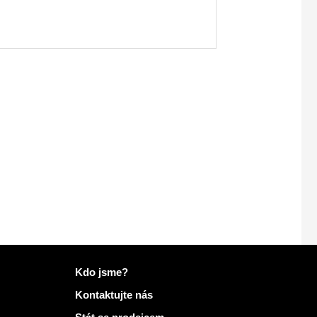
Další informace na Mailo
Kdo jsme?
Kontaktujte nás