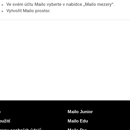
Ve svém účtu Mailo vyberte v nabídce „Mailo mezery“.
Vytvořit Mailo prostor.
kazy
Objevit Mailo
o
Mailo Junior
užití
Mailo Edu