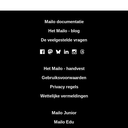
Meer informatie
Mailo documentatie
Het Mailo - blog
De veelgestelde vragen
Sociale netwerken
Facebook
Mastodon
Bluesky
LinkedIn
Instagram
Threads
Handige links
Het Mailo - handvest
Gebruiksvoorwaarden
Privacy regels
Wettelijke vermeldingen
Ontdek Mailo
Mailo Junior
Mailo Edu