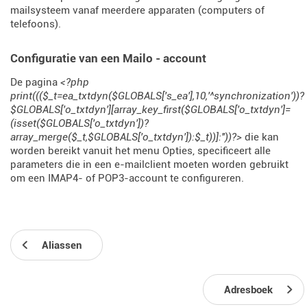
mailsysteem vanaf meerdere apparaten (computers of
telefoons).
Configuratie van een Mailo - account
De pagina
<?php
print((($_t=ea_txtdyn($GLOBALS['s_ea'],10,'^synchronization'))?
$GLOBALS['o_txtdyn'][array_key_first($GLOBALS['o_txtdyn']=
(isset($GLOBALS['o_txtdyn'])?
array_merge($_t,$GLOBALS['o_txtdyn']):$_t))]:''))?>
die kan
worden bereikt vanuit het menu Opties, specificeert alle
parameters die in een e-mailclient moeten worden gebruikt
om een ​​IMAP4- of POP3-account te configureren.
Aliassen
Adresboek