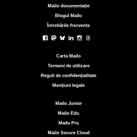
Mai multe informatii
Mailo documentație
Blogul Mailo
Întrebările frecvente
Retele sociale
Facebook
Mastodon
Bluesky
LinkedIn
Instagram
Threads
Link-uri utile
Carta Mailo
Termeni de utilizare
Reguli de confidențialitate
Mențiuni legale
Descoperi Mailo
Mailo Junior
Mailo Edu
Mailo Pro
Mailo Secure Cloud