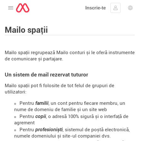
Inscrie-te
Deschide meniul
Conectare
Aleg
Mailo spații
Mailo spații regrupează Mailo conturi și le oferă instrumente
de comunicare și partajare.
Un sistem de mail rezervat tuturor
Mailo spații pot fi folosite de tot felul de grupuri de
utilizatori:
Pentru
familii
, un cont pentru fiecare membru, un
nume de domeniu de familie și un site web
Pentru
copii
, o adresă 100% sigură și o interfață de
agrement
Pentru
profesioniști
, sistemul de poștă electronică,
numele domeniului și site-ul companiei dvs.