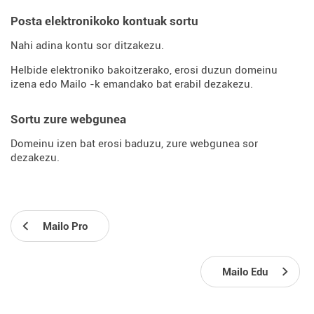
Posta elektronikoko kontuak sortu
Nahi adina kontu sor ditzakezu.
Helbide elektroniko bakoitzerako, erosi duzun domeinu
izena edo Mailo -k emandako bat erabil dezakezu.
Sortu zure webgunea
Domeinu izen bat erosi baduzu, zure webgunea sor
dezakezu.
Mailo Pro
Mailo Edu