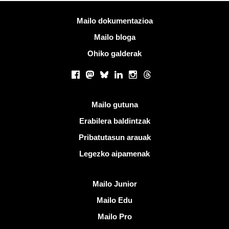
Informazio gehiago
Mailo dokumentazioa
Mailo bloga
Ohiko galderak
Sare sozialak
Facebook
Mastodon
Bluesky
LinkedIn
Instagram
Threads
Esteka erabilgarriak
Mailo gutuna
Erabilera baldintzak
Pribatutasun arauak
Legezko aipamenak
Ezagutu Mailo
Mailo Junior
Mailo Edu
Mailo Pro