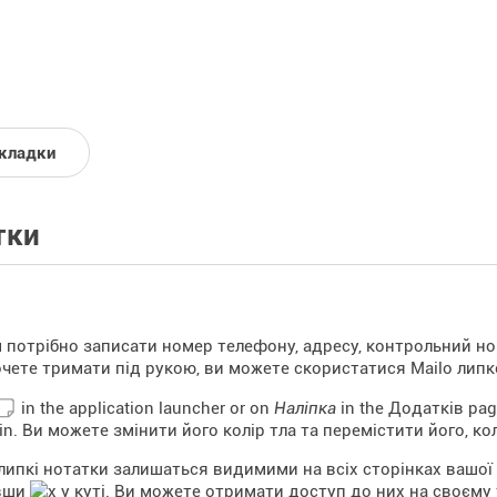
кладки
тки
 потрібно записати номер телефону, адресу, контрольний но
очете тримати під рукою, ви можете скористатися Mailo лип
in the application launcher or on
Наліпка
in the Додатків pag
t in. Ви можете змінити його колір тла та перемістити його, к
 липкі нотатки залишаться видимими на всіх сторінках вашої 
вши
у куті. Ви можете отримати доступ до них на своєму