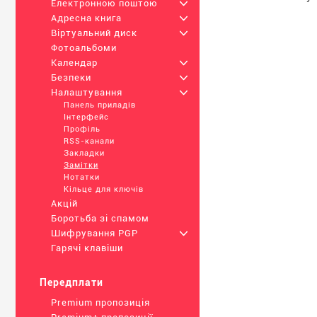
Електронною поштою
+
Адресна книга
+
Віртуальний диск
+
Фотоальбоми
Календар
+
Безпеки
+
Налаштування
+
Панель приладів
Інтерфейс
Профіль
RSS-канали
Закладки
Замітки
Нотатки
Кільце для ключів
Акцій
Боротьба зі спамом
Шифрування PGP
+
Гарячі клавіши
Передплати
Premium пропозиція