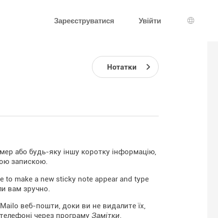
Зареєструватися
Увійти
Вибір 
Нотатки
мер або будь-яку іншу коротку інформацію,
кою запискою.
e to make a new sticky note appear and type
оли вам зручно.
Mailo веб-пошти, доки ви не видалите їх,
 телефоні через програму
Замітки
.