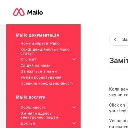
Mailo документація
За
Чому вибрати Mailo
Конфіденційність і Mailo
статут
Замі
Хто ми?
+
Слідуй за нами
Зв'яжіться з нами
Умови користування
Правила конфіденційності
Коли вам
яку ви х
Mailo послуги
Click on
Особливості
+
your tex
Змінити адресу
електронної пошти
Усі ваші
Доступ
+
натисну