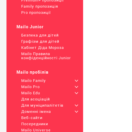
Premium+ пропозиції
Family пропозиція
Pro пропозиції
Mailo Junior
Безпека для дітей
Графізм для дітей
Кабінет Діда Мороза
Mailo Правила
конфіденційності Junior
Mailo пробілів
Mailo Family
+
Mailo Pro
+
Mailo Edu
+
Для асоціацій
Для муніципалітетів
+
Доменні імена
+
Веб-сайти
Посередники
Mailo Universe