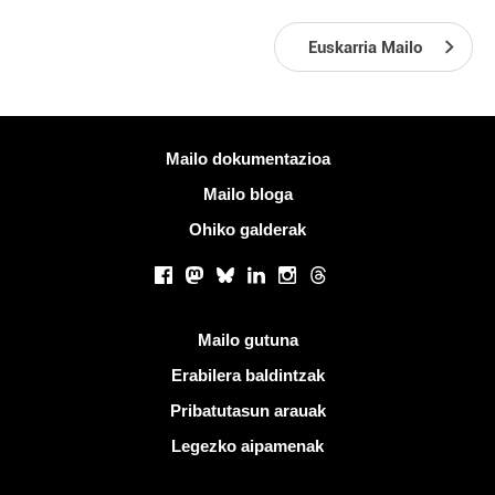
Euskarria Mailo
Informazio gehiago
Mailo dokumentazioa
Mailo bloga
Ohiko galderak
Sare sozialak
Facebook
Mastodon
Bluesky
LinkedIn
Instagram
Threads
Esteka erabilgarriak
Mailo gutuna
Erabilera baldintzak
Pribatutasun arauak
Legezko aipamenak