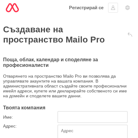
Регистрирай се
Впиши се
Избо
Създаване на
пространство Mailo Pro
Обр
Поща, облак, календар и споделяне за
професионалисти
Отварянето на пространство Mailo Pro ви позволява да
управлявате акаунтите на вашата компания. В
административната област създайте своите професионални
имейл адреси, купете или декларирайте собственото си име
на домейн и споделете вашите данни.
Твоята компания
Име:
Адрес: