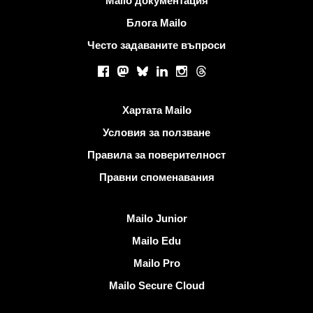
Mailo документация
Блога Mailo
Често задаваните въпроси
Социални мрежи
Facebook
Mastodon
Bluesky
LinkedIn
Instagram
Threads
Полезни връзки
Хартата Mailo
Условия за ползване
Правила за поверителност
Правни споменавания
Открийте Mailo
Mailo Junior
Mailo Edu
Mailo Pro
Mailo Secure Cloud