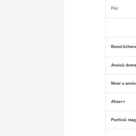
Priz
Boest-lizher
Anvioù doma
Niver a anvi
Alias++
Pezhioù stag