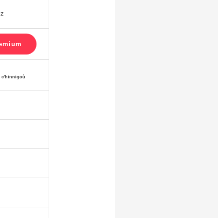
iz
r c'hinnigoù