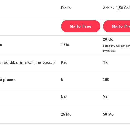
Dieub
Adalek 1,50 €/v
20 Go
où
1 Go
betek 500 Go gant a
Premium+
nioù dibar
(mailo.fr, mailo.eu...)
Ket
Ya
où-pluenn
5
100
Ket
Ya
25 Mo
50 Mo