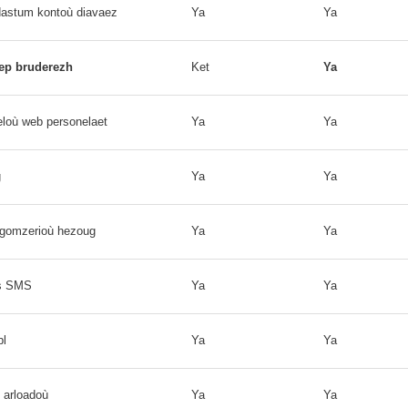
dastum kontoù diavaez
Ya
Ya
ep bruderezh
Ket
Ya
eloù web personelaet
Ya
Ya
g
Ya
Ya
llgomzerioù hezoug
Ya
Ya
as SMS
Ya
Ya
bl
Ya
Ya
 arloadoù
Ya
Ya