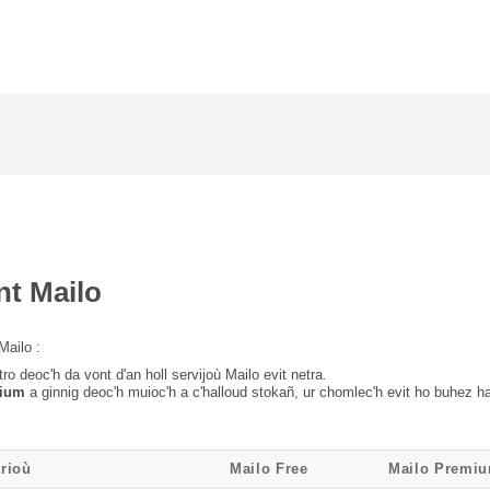
nt Mailo
Mailo :
tro deoc'h da vont d'an holl servijoù Mailo evit netra.
mium
a ginnig deoc'h muioc'h a c'halloud stokañ, ur chomlec'h evit ho buhez h
rioù
Mailo Free
Mailo Premi