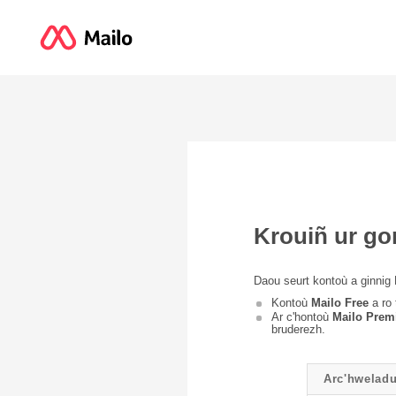
Krouiñ ur go
Daou seurt kontoù a ginnig 
Kontoù
Mailo Free
a ro 
Ar c'hontoù
Mailo Pre
bruderezh.
Arc'hweladu