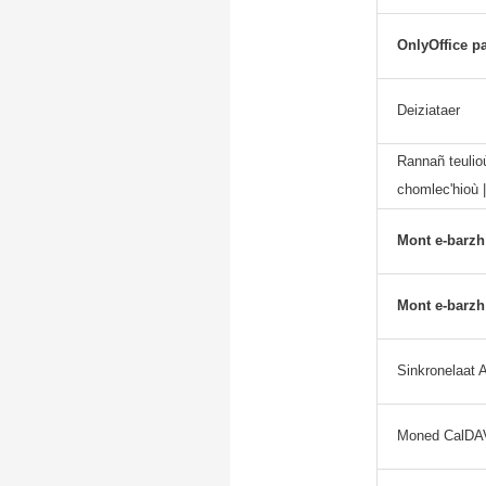
OnlyOffice p
Deiziataer
Rannañ teulioù
chomlec'hioù |
Mont e-barz
Mont e-barz
Sinkronelaat 
Moned CalDA