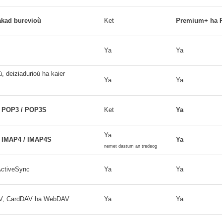
akad burevioù
Ket
Premium+ ha P
Ya
Ya
, deiziadurioù ha kaier
Ya
Ya
h POP3 / POP3S
Ket
Ya
Ya
h IMAP4 / IMAP4S
Ya
nemet dastum an tredeog
ActiveSync
Ya
Ya
V, CardDAV ha WebDAV
Ya
Ya