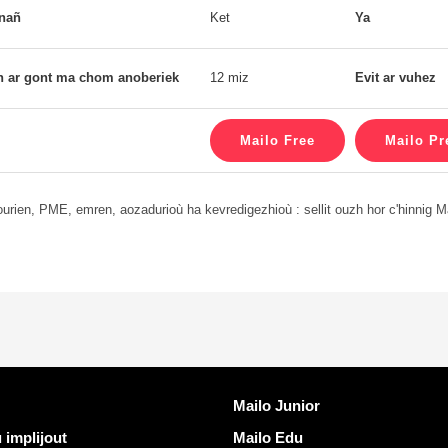
nnañ
Ket
Ya
h ar gont ma chom anoberiek
12 miz
Evit ar vuhez
urien, PME, emren, aozadurioù ha kevredigezhioù : sellit ouzh hor c'hinnig M
lvoudus
Dizoloiñ Mailo
Mailo Junior
implijout
Mailo Edu