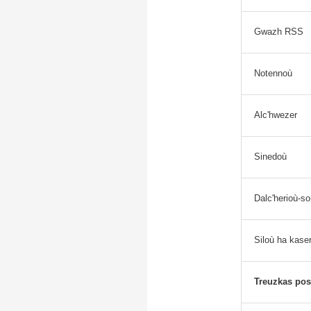
Gwazh RSS
Notennoù
Alc'hwezer
Sinedoù
Dalc'herioù-so
Siloù ha kaser
Treuzkas pos