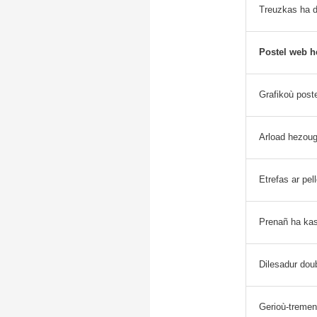
Treuzkas ha 
Postel web h
Grafikoù post
Arload hezou
Etrefas ar pe
Prenañ ha k
Dilesadur dou
Gerioù-tremen