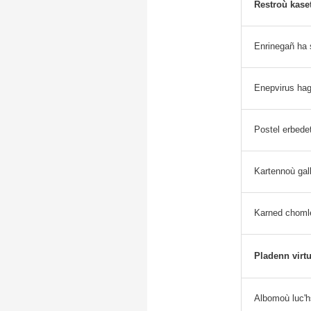
Restroù kase
Enrinegañ ha
Enepvirus hag
Postel erbede
Kartennoù gal
Karned choml
Pladenn virtu
Albomoù luc'