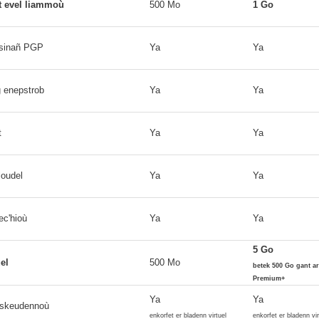
t evel liammoù
500 Mo
1 Go
 sinañ PGP
Ya
Ya
 enepstrob
Ya
Ya
t
Ya
Ya
loudel
Ya
Ya
ec'hioù
Ya
Ya
5 Go
el
500 Mo
betek 500 Go gant a
Premium+
Ya
Ya
hskeudennoù
enkorfet er bladenn virtuel
enkorfet er bladenn vir