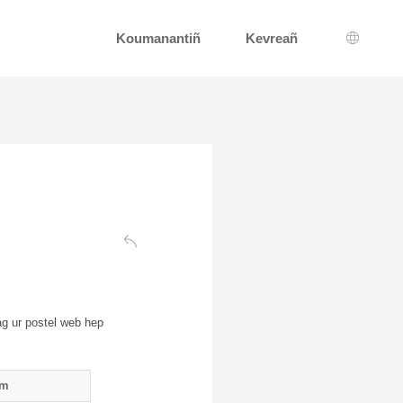
Koumanantiñ
Kevreañ
Dibab a
War-gil
ag ur postel web hep
um