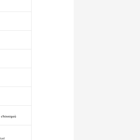
r c'hinnigoù
tuel