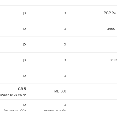
 PGP
כן
כן
י ספאם
כן
כן
כן
כן
ניים
כן
כן
כן
כן
5 GB
500 MB
עד 500 GB עם המבצעים של Premium+
כן
כן
כלול בדיסק הווירטואלי
כלול בדיסק הווירטואלי