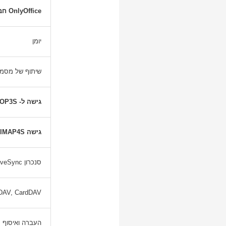
OnlyOffice חבילת משרד
יומן
שיתוף של מסמכי
גישה ל- POP3 / POP3S
גישה IMAP4 / IMAP4S
סנכרון ActiveSync
CalDAV, CardDAV ו ebDAV
העברה ואיסוף ח