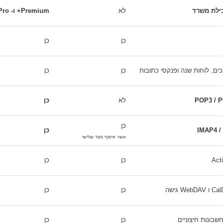
לא
Premium+ ו- Pro הצעות
כן
כן
ם, לוחות שנה ופנקסי כתובות
כן
כן
לא
כן
כן
כן
אשר איסוף מצד שלישי
כן
כן
W גישה
כן
כן
שבונות חיצוניים
כן
כן