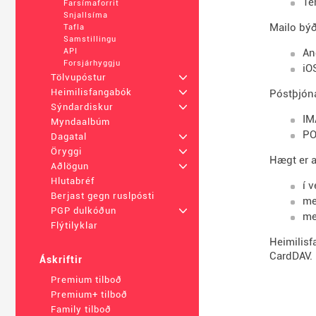
Te
Farsímaforrit
Snjallsíma
Mailo býð
Tafla
Samstillingu
An
API
Forsjárhyggju
iO
Tölvupóstur
+
Heimilisfangabók
+
Póstþjóna
Sýndardiskur
+
IM
Myndaalbúm
PO
Dagatal
+
Öryggi
+
Hægt er a
Aðlögun
+
Hlutabréf
í 
Berjast gegn ruslpósti
me
PGP dulkóðun
+
me
Flýtilyklar
Heimilisf
CardDAV.
Áskriftir
Premium tilboð
Premium+ tilboð
Family tilboð