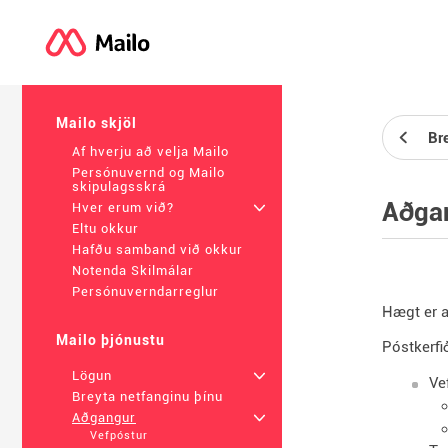
Mailo skjöl
Br
Af hverju að velja Mailo
Persónuvernd og Mailo
skipulagsskrá
Aðga
Hver erum við?
+
Eltu okkur
Hafðu samband við okkur
Notenda Skilmálar
Persónuverndarreglur
Hægt er a
Mailo þjónustu
Póstkerfið
Lögun
+
Ve
Breyta netfanginu þínu
Aðgangur
+
Vefpóstur