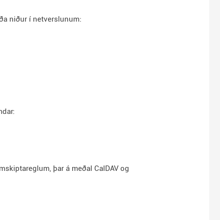
aða niður í netverslunum:
mdar:
amskiptareglum, þar á meðal CalDAV og