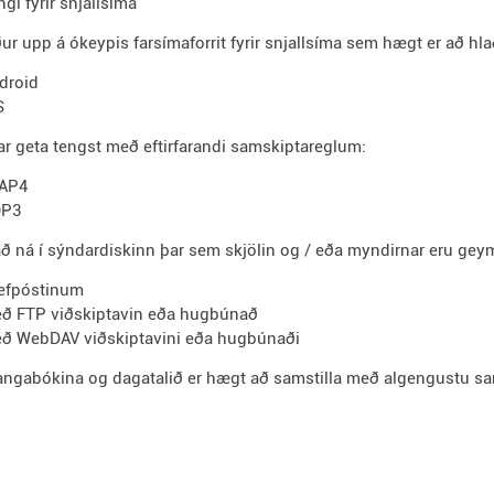
ngi fyrir snjallsíma
ur upp á ókeypis farsímaforrit fyrir snjallsíma sem hægt er að hl
droid
S
r geta tengst með eftirfarandi samskiptareglum:
AP4
P3
ð ná í sýndardiskinn þar sem skjölin og / eða myndirnar eru gey
vefpóstinum
ð FTP viðskiptavin eða hugbúnað
ð WebDAV viðskiptavini eða hugbúnaði
angabókina og dagatalið er hægt að samstilla með algengustu s