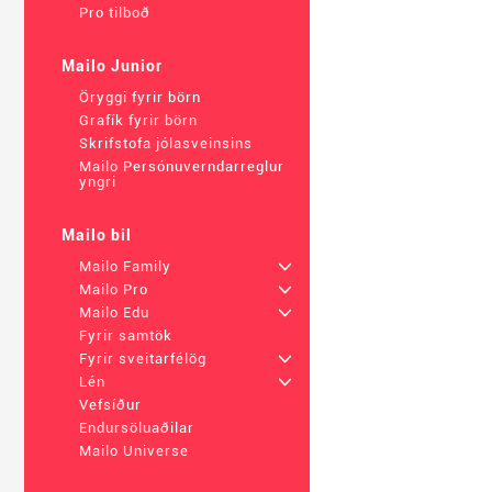
Pro tilboð
Mailo Junior
Öryggi fyrir börn
Grafík fyrir börn
Skrifstofa jólasveinsins
Mailo Persónuverndarreglur
yngri
Mailo bil
Mailo Family
+
Mailo Pro
+
Mailo Edu
+
Fyrir samtök
Fyrir sveitarfélög
+
Lén
+
Vefsíður
Endursöluaðilar
Mailo Universe