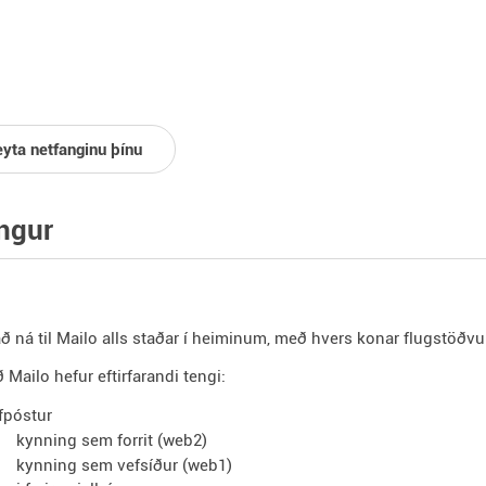
eyta netfanginu þínu
ngur
ð ná til Mailo alls staðar í heiminum, með hvers konar flugstöðv
 Mailo hefur eftirfarandi tengi:
fpóstur
kynning sem forrit (web2)
kynning sem vefsíður (web1)