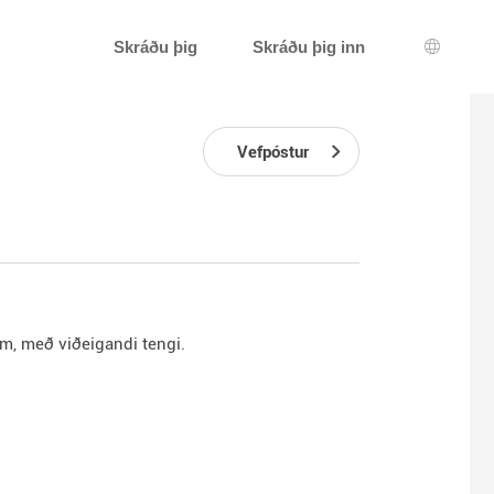
Skráðu þig
Skráðu þig inn
Tungum
Vefpóstur
um, með viðeigandi tengi.