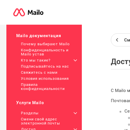
Mailo документация
См
Почему выбирают Mailo
Конфиденциальность и
Mailo устав
Дост
Кто мы такие?
+
Подписывайтесь на нас
Свяжитесь с нами
Условия использования
Правила
конфиденциальности
С Mailo 
Почтова
Услуги Mailo
Се
Разделы
+
Смени свой адрес
электронной почты
Доступ
+