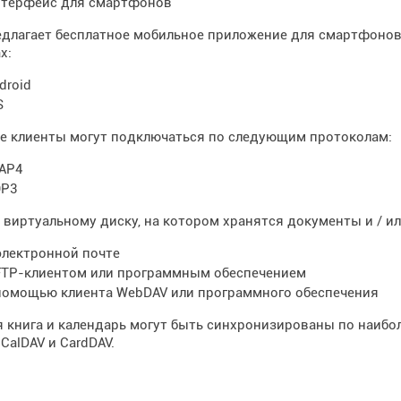
терфейс для смартфонов
едлагает бесплатное мобильное приложение для смартфонов,
х:
droid
S
е клиенты могут подключаться по следующим протоколам:
AP4
P3
 виртуальному диску, на котором хранятся документы и / и
электронной почте
FTP-клиентом или программным обеспечением
помощью клиента WebDAV или программного обеспечения
 книга и календарь могут быть синхронизированы по наибо
CalDAV и CardDAV.