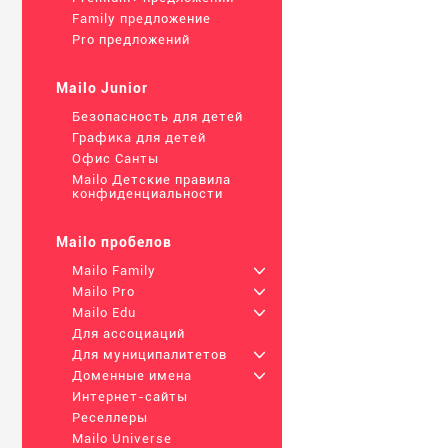
Family предложение
Pro предложений
Mailo Junior
Безопасность для детей
Графика для детей
Офис Санты
Mailo Детские правила
конфиденциальности
Mailo пробелов
Mailo Family
+
Mailo Pro
+
Mailo Edu
+
Для ассоциаций
Для муниципалитетов
+
Доменные имена
+
Интернет-сайты
Реселлеры
Mailo Universe