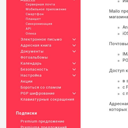
Ин
Серверная почта
Мобильное приложение
Mailo пр
Смартфон
магазина
Планшет
Синхронизация
An
API
iO
Опека
Электронное письмо
+
Почтовы
Адресная книга
+
Документы
+
IM
Фотоальбомы
PO
Календарь
+
Безопасность
+
Доступ к
Настройка
+
в 
Акции
с 
Бороться со спамом
с 
PGP шифрование
+
Клавиатурные сокращения
Адресная
которых 
Подписки
Premium предложение
Premium+ предложений