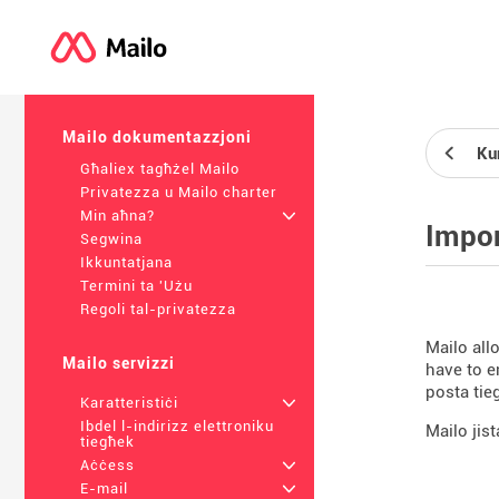
Mailo dokumentazzjoni
Kun
Għaliex tagħżel Mailo
Privatezza u Mailo charter
Min aħna?
+
Impor
Segwina
Ikkuntatjana
Termini ta 'Użu
Regoli tal-privatezza
Mailo all
Mailo servizzi
have to en
posta tie
Karatteristiċi
+
Ibdel l-indirizz elettroniku
Mailo jist
tiegħek
Aċċess
+
E-mail
+