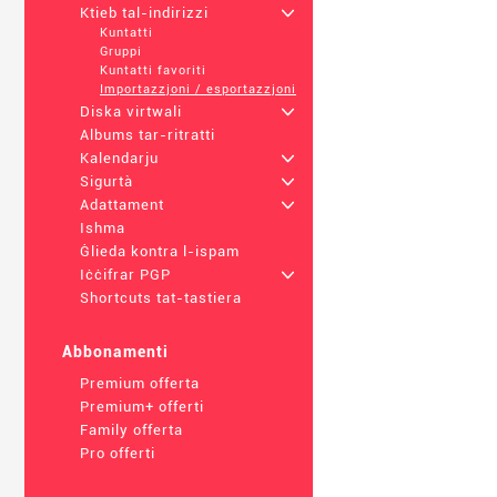
Ktieb tal-indirizzi
+
Kuntatti
Gruppi
Kuntatti favoriti
Importazzjoni / esportazzjoni
Diska virtwali
+
Albums tar-ritratti
Kalendarju
+
Sigurtà
+
Adattament
+
Ishma
Ġlieda kontra l-ispam
Iċċifrar PGP
+
Shortcuts tat-tastiera
Abbonamenti
Premium offerta
Premium+ offerti
Family offerta
Pro offerti