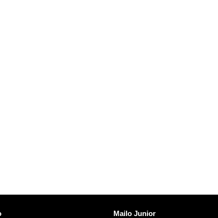
Skopri Mailo
o
Mailo Junior