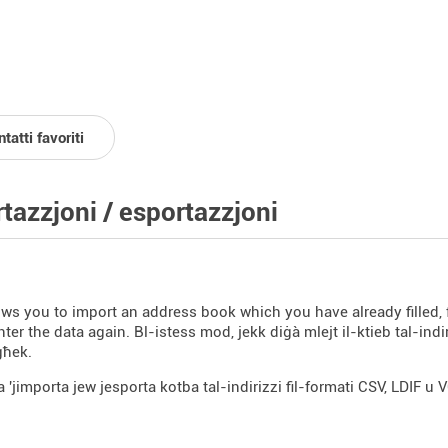
tatti favoriti
tazzjoni / esportazzjoni
ows you to import an address book which you have already filled, f
ter the data again. Bl-istess mod, jekk diġà mlejt il-ktieb tal-indiri
għek.
a 'jimporta jew jesporta kotba tal-indirizzi fil-formati CSV, LDIF u V