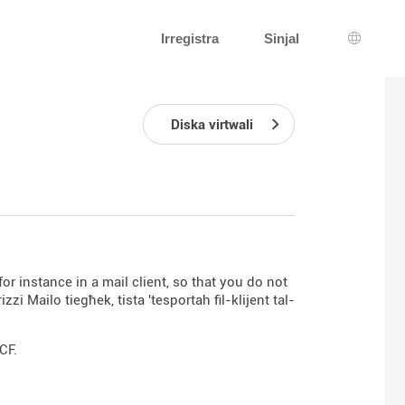
Irregistra
Sinjal
Għażla 
Diska virtwali
or instance in a mail client, so that you do not
zzi Mailo tiegħek, tista 'tesportah fil-klijent tal-
CF.