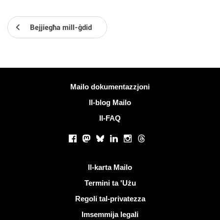
Bejjiegħa mill-ġdid
Iktar informazzjoni
Mailo dokumentazzjoni
Il-blog Mailo
Il-FAQ
Netwerks soċjali
Facebook
Mastodon
Bluesky
LinkedIn
Instagram
Threads
Links utli
Il-karta Mailo
Termini ta 'Użu
Regoli tal-privatezza
Imsemmija legali