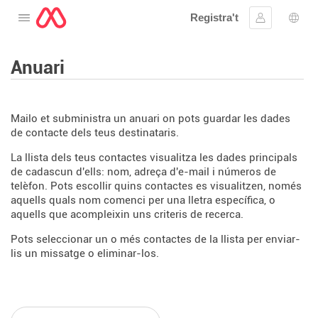
Registra't
Obre el menú
Inicia la se
Sele
Anuari
Mailo et subministra un anuari on pots guardar les dades
de contacte dels teus destinataris.
La llista dels teus contactes visualitza les dades principals
de cadascun d'ells: nom, adreça d'e-mail i números de
telèfon. Pots escollir quins contactes es visualitzen, només
aquells quals nom comenci per una lletra específica, o
aquells que acompleixin uns criteris de recerca.
Pots seleccionar un o més contactes de la llista per enviar-
lis un missatge o eliminar-los.