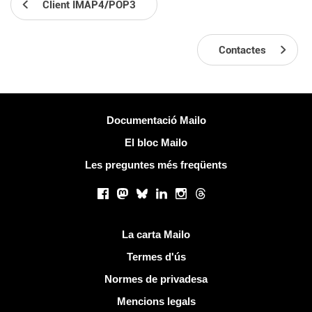
Client IMAP4/POP3
Contactes
Més informació
Documentació Mailo
El bloc Mailo
Les preguntes més freqüents
Xarxes socials
Facebook
Mastodon
Bluesky
LinkedIn
Instagram
Threads
Links útils
La carta Mailo
Termes d'ús
Normes de privadesa
Mencions legals