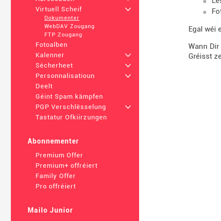
Lë
Virtuell Scheif
+
Fo
Dokumenter
WebDAV Zougang
Egal wéi 
FTP Zougang
Fotoalben
Wann Dir 
Kalenner
+
Gréisst z
Sécherheet
+
Personnalisatioun
+
Deelt
Géint Spam kämpfen
PGP Verschlësselung
+
Tastatur Ofkiirzungen
Abonnementer
Premium Offer
Premium+ offréiert
Family Offer
Pro offréiert
Mailo Junior