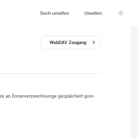
Sech umellen
Umellen
Sprooc
WebDAV Zougang
hnes an Ënnerverzeechnunge gespäichert ginn.