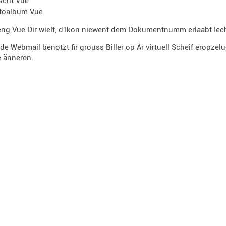
scht Vue
toalbum Vue
eng Vue Dir wielt, d'Ikon niewent dem Dokumentnumm erlaabt Iech
de Webmail benotzt fir grouss Biller op Är virtuell Scheif eropzel
e änneren.