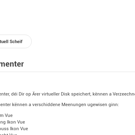
tuell Scheif
menter
ter, déi Dir op Ärer virtueller Disk speichert, kënnen a Verzeec
enter kënnen a verschiddene Meenungen ugewisen ginn:
m Vue
eng Ikon Vue
ouss Ikon Vue