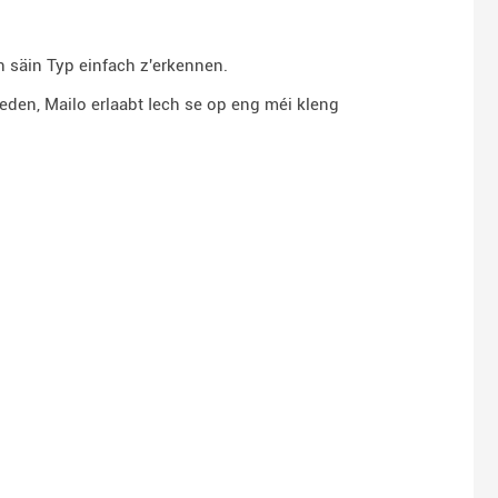
 säin Typ einfach z'erkennen.
ueden, Mailo erlaabt Iech se op eng méi kleng