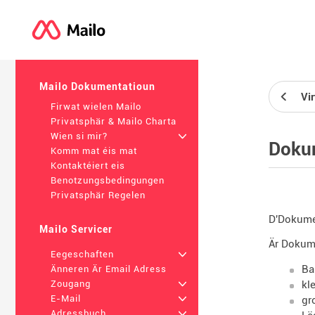
Mailo Dokumentatioun
Vir
Firwat wielen Mailo
Privatsphär & Mailo Charta
Wien si mir?
+
Doku
Komm mat éis mat
Kontaktéiert eis
Benotzungsbedingungen
Privatsphär Regelen
D'Dokumen
Mailo Servicer
Är Dokum
Eegeschaften
+
Ba
Änneren Är Email Adress
kl
Zougang
+
E-Mail
+
gr
Adressbuch
+