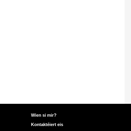
Méi Info op Mailo
Wien si mir?
Kontaktéiert eis