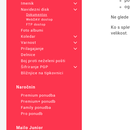
po
Imenik
+
og
Navidezni disk
+
Dokumentov
Ne glede 
WebDAV dostop
FTP dostop
Ko s sple
Foto albumi
velikost.
Koledar
+
Varnost
+
Prilagajanje
+
Delnice
Boj proti neželeni pošti
Šifriranje PGP
+
Bližnjice na tipkovnici
Naročnin
Premium ponudba
Premium+ ponudb
Family ponudba
Pro ponudb
Mailo Junior