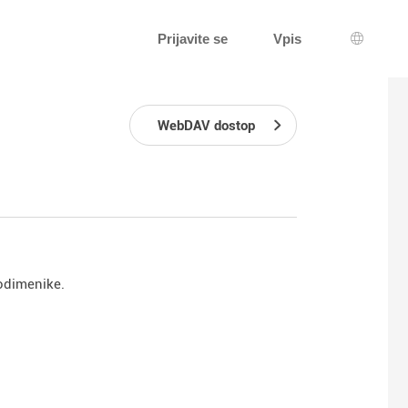
Prijavite se
Vpis
Izbira j
WebDAV dostop
podimenike.