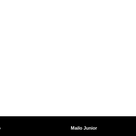
vezave
Odkrijte Mailo
o
Mailo Junior