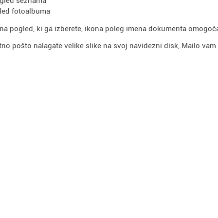
gled seznama
led fotoalbuma
na pogled, ki ga izberete, ikona poleg imena dokumenta omogoč
tno pošto nalagate velike slike na svoj navidezni disk, Mailo va