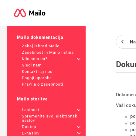
Mailo dokumentacija
Na
Zakaj izbrati Mailo
Zasebnost in Mailo listina
Kdo smo mi?
+
Doku
Sledi nam
Kontaktiraj nas
Pogoji uporabe
Pravila o zasebnosti
Dokumente
Mailo storitve
Vaši doku
Lastnosti
+
po
Spremenite svoj elektronski
naslov
po
Dostop
+
po
E-naslov
+