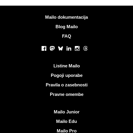
Več informacij
Mailo dokumentacija
Blog Mailo
FAQ
Socialna omrežja
Facebook
Mastodon
Bluesky
LinkedIn
Instagram
Threads
Koristne povezave
Listine Mailo
Pogoji uporabe
Pravila o zasebnosti
Pravne omembe
Odkrijte Mailo
Mailo Junior
Mailo Edu
Mailo Pro