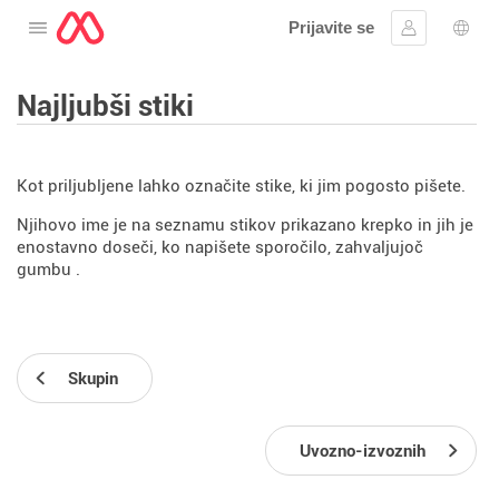
Prijavite se
Odprite meni
Vpis
Izbir
Najljubši stiki
Kot priljubljene lahko označite stike, ki jim pogosto pišete.
Njihovo ime je na seznamu stikov prikazano krepko in jih je
enostavno doseči, ko napišete sporočilo, zahvaljujoč
gumbu
.
Skupin
Uvozno-izvoznih