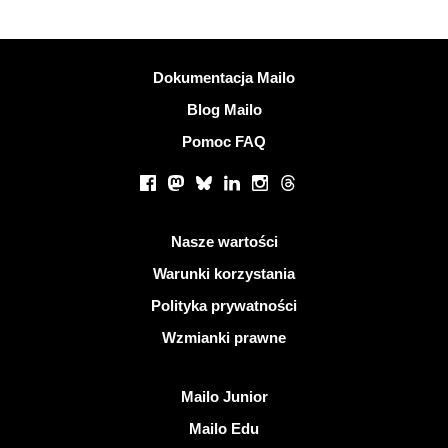
Więcej informacji
Dokumentacja Mailo
Blog Mailo
Pomoc FAQ
Portale społecznościowe
Facebook
Mastodon
Bluesky
LinkedIn
Instagram
Threads
Przydatne linki
Nasze wartości
Warunki korzystania
Polityka prywatności
Wzmianki prawne
Odkryj Mailo
Mailo Junior
Mailo Edu