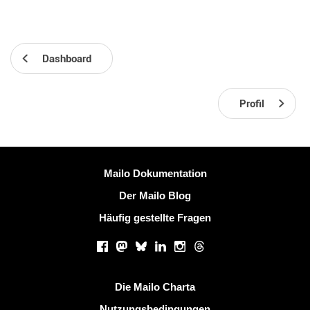
Dashboard
Profil
Weitere Information
Mailo Dokumentation
Der Mailo Blog
Häufig gestellte Fragen
Soziale Netzwerke
Facebook
Mastodon
Bluesky
LinkedIn
Instagram
Threads
Nützliche Links
Die Mailo Charta
Nutzungsbedingungen