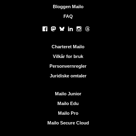
Bloggen Mailo
FAQ
Sosiale nettverk
Facebook
Mastodon
Bluesky
LinkedIn
Instagram
Threads
Nyttige lenker
Charteret Mailo
Vilkår for bruk
Personvernregler
Juridiske omtaler
Oppdag Mailo
Mailo Junior
Mailo Edu
Mailo Pro
Mailo Secure Cloud