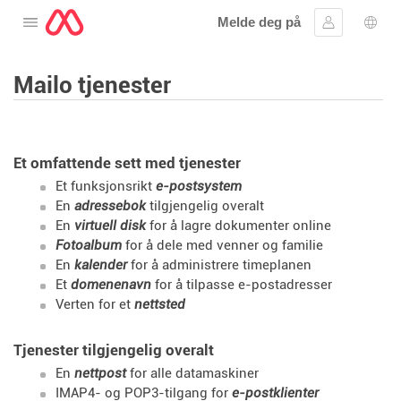
Melde deg på
Åpne menyen
Logg inn
Språ
Mailo tjenester
Et omfattende sett med tjenester
Et funksjonsrikt
e-postsystem
En
adressebok
tilgjengelig overalt
En
virtuell disk
for å lagre dokumenter online
Fotoalbum
for å dele med venner og familie
En
kalender
for å administrere timeplanen
Et
domenenavn
for å tilpasse e-postadresser
Verten for et
nettsted
Tjenester tilgjengelig overalt
En
nettpost
for alle datamaskiner
IMAP4- og POP3-tilgang for
e-postklienter