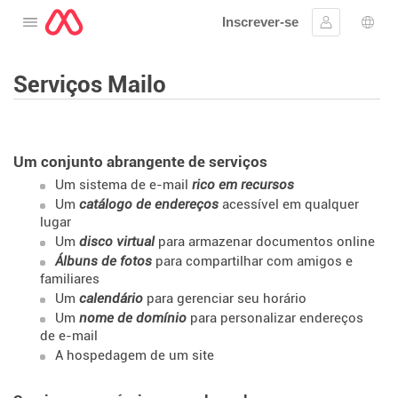
Inscrever-se
Abra o cardápio
Assinar em
Sele
Serviços Mailo
Um conjunto abrangente de serviços
Um sistema de e-mail
rico em recursos
Um
catálogo de endereços
acessível em qualquer
lugar
Um
disco virtual
para armazenar documentos online
Álbuns de fotos
para compartilhar com amigos e
familiares
Um
calendário
para gerenciar seu horário
Um
nome de domínio
para personalizar endereços
de e-mail
A hospedagem de um site