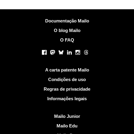
Mais Informações
Documentação Mailo
O blog Mailo
O FAQ
Redes sociais
Facebook
Mastodon
Bluesky
LinkedIn
Instagram
Threads
Links Úteis
A carta patente Mailo
Condições de uso
Regras de privacidade
Informações legais
Descobrir Mailo
Mailo Junior
Mailo Edu