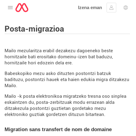
Izena eman
Ireki menua
Hasi saioa
Hizk
Posta-migrazioa
Mailo mezularitza erabil dezakezu dagoeneko beste
hornitzaile bati erositako domeinu-izen bat baduzu,
hornitzaile hori edozein dela ere.
Babeskopiko mezu asko dituzten postontzi batzuk
badituzu, postontzi hauek eta haien edukia migra ditzakezu
Mailo.
Mailo -k posta elektronikoa migratzeko tresna oso sinplea
eskaintzen du, posta-zerbitzuak modu errazean alda
ditzakezula postontzi guztietan gordetako mezu
elektroniko guztiak gordetzen dituzun bitartean.
Migration sans transfert de nom de domaine