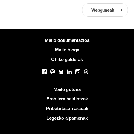
Webguneak
Informazio gehiago
Mailo dokumentazioa
Mailo bloga
Ohiko galderak
Sare sozialak
Facebook
Mastodon
Bluesky
LinkedIn
Instagram
Threads
Esteka erabilgarriak
Mailo gutuna
Erabilera baldintzak
Pribatutasun arauak
Legezko aipamenak