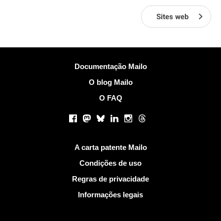
Sites web
Mais Informações
Documentação Mailo
O blog Mailo
O FAQ
Redes sociais
Facebook
Mastodon
Bluesky
LinkedIn
Instagram
Threads
Links Úteis
A carta patente Mailo
Condições de uso
Regras de privacidade
Informações legais