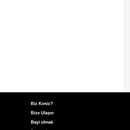
Mailo hakkında daha fazla bilgi
Biz Kimiz?
Bize Ulaşın
Bayi olmak