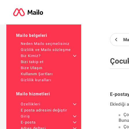
Mailo belgeleri
Ma
Neden Mailo seçmelisiniz
Gizlilik ve Mailo sözleşme
Biz Kimiz?
+
Çocuk
Bizi takip et
Bize Ulaşın
Kullanım Şartları
Gizlilik kuralları
E-postay
Mailo hizmetleri
Eklediği 
Özellikleri
+
E posta adresini değiştir
Ço
Giriş
+
Bunun
E-posta
+
Ço
Adres defteri
+