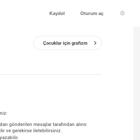
Kaydol
Oturum aç
Dil seçi
Çocuklar için grafizm
niz:
an gönderilen mesajlar tarafından alınır.
ir ve gerekirse iletebilirsiniz.
azabilir.