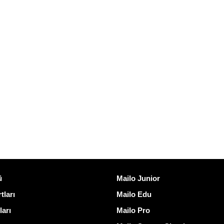
ğlantılar
Mailo keşfedin
ü
Mailo Junior
tları
Mailo Edu
ları
Mailo Pro