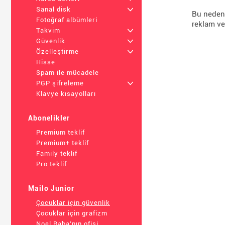
Sanal disk
+
Bu nedenl
Fotoğraf albümleri
reklam ve
Takvim
+
Güvenlik
+
Özelleştirme
+
Hisse
Spam ile mücadele
PGP şifreleme
+
Klavye kısayolları
Abonelikler
Premium teklif
Premium+ teklif
Family teklif
Pro teklif
Mailo Junior
Çocuklar için güvenlik
Çocuklar için grafizm
Noel Baba'nın ofisi