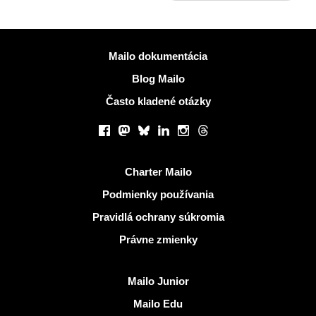
Viac informácií
Mailo dokumentácia
Blog Mailo
Často kladené otázky
Sociálne siete
Facebook
Mastodon
Bluesky
LinkedIn
Instagram
Threads
Užitočné odkazy
Charter Mailo
Podmienky používania
Pravidlá ochrany súkromia
Právne zmienky
Objaviť Mailo
Mailo Junior
Mailo Edu