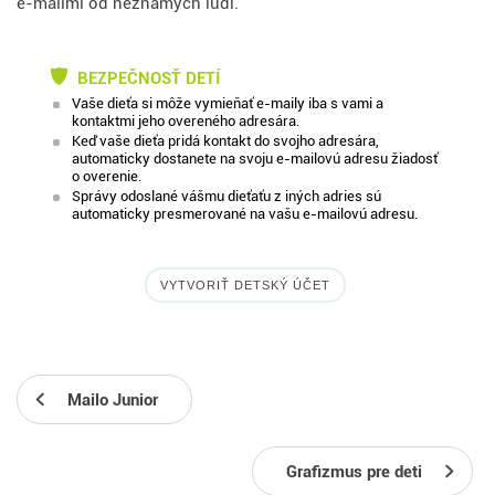
e-mailmi od neznámych ľudí.
BEZPEČNOSŤ DETÍ
Vaše dieťa si môže vymieňať e-maily iba s vami a
kontaktmi jeho overeného adresára.
Keď vaše dieťa pridá kontakt do svojho adresára,
automaticky dostanete na svoju e-mailovú adresu žiadosť
o overenie.
Správy odoslané vášmu dieťaťu z iných adries sú
automaticky presmerované na vašu e-mailovú adresu.
VYTVORIŤ DETSKÝ ÚČET
Mailo Junior
Grafizmus pre deti