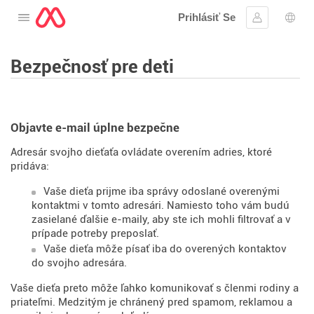
Prihlásiť Se
Otvorte menu
Prihlásiť sa
Výbe
Bezpečnosť pre deti
Objavte e-mail úplne bezpečne
Adresár svojho dieťaťa ovládate overením adries, ktoré
pridáva:
Vaše dieťa prijme iba správy odoslané overenými
kontaktmi v tomto adresári. Namiesto toho vám budú
zasielané ďalšie e-maily, aby ste ich mohli filtrovať a v
prípade potreby preposlať.
Vaše dieťa môže písať iba do overených kontaktov
do svojho adresára.
Vaše dieťa preto môže ľahko komunikovať s členmi rodiny a
priateľmi. Medzitým je chránený pred spamom, reklamou a