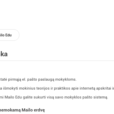
ilo Edu
nka
tatė pirmąją el. pašto paslaugą mokykloms.
a išmokyti mokinius teorijos ir praktikos apie internetą apskritai i
 Mailo Edu galite sukurti visą savo mokyklos pašto sistemą.
 nemokamą Mailo erdvę