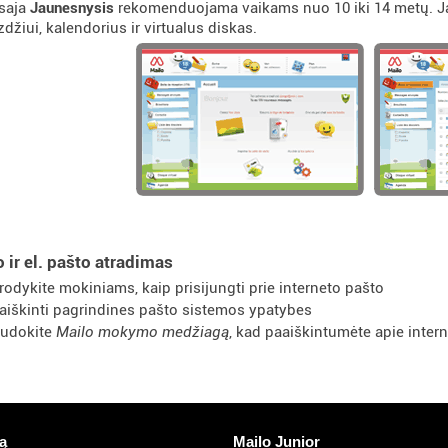
saja
Jaunesnysis
rekomenduojama vaikams nuo 10 iki 14 metų. Jame
džiui, kalendorius ir virtualus diskas.
o ir el. pašto atradimas
rodykite mokiniams, kaip prisijungti prie interneto pašto
aiškinti pagrindines pašto sistemos ypatybes
udokite
Mailo mokymo medžiagą
, kad paaiškintumėte apie interne
nuorodos
Atrasti Mailo
ą
Mailo Junior