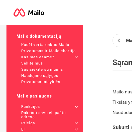
Mailo dokumentaciją
Ma
Kodėl verta rinktis Mailo
Privatumas ir Mailo chartija
Kas mes esame?
+
Sąra
Sekite mus
Susisiekite su mumis
Naudojimo sąlygos
Privatumo taisyklės
Mailo nus
Mailo paslaugos
Tikslas yr
Funkcijos
+
Naudodami
Pakeisti savo el. pašto
adresą
Prieiga
+
Sukurti
El
+