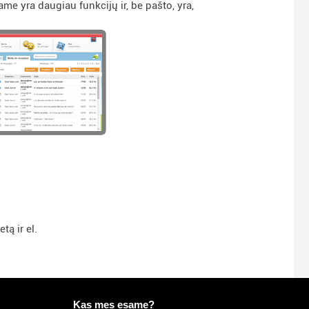
 yra daugiau funkcijų ir, be pašto, yra,
tą ir el.
Daugiau informacijos apie Mailo
Kas mes esame?