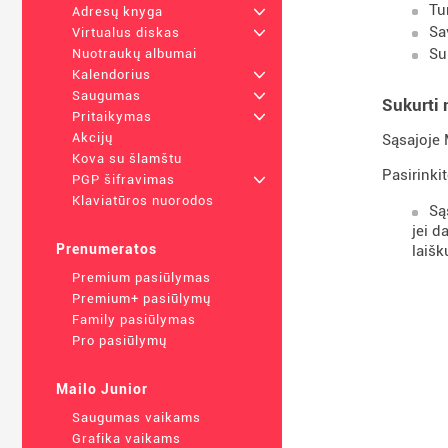
Tu
Adresų knyga
+
Sa
Virtualus diskas
+
Su
Nuotraukų albumai
Kalendorius
+
Saugumas
+
Sukurti 
Pritaikymas
+
Akcijų
Sąsajoje 
Kova su šlamštu
Pasirinki
PGP šifravimas
+
Klaviatūros nuorodos
Są
jei d
Prenumeratos
laišk
Premium pasiūlymas
Premium+ pasiūlymų
Family pasiūlymas
Pro pasiūlymų
Mailo Junior
Saugumas vaikams
Grafika vaikams