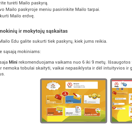
rite turėti Mailo paskyrą.
vo Mailo paskyroje meniu pasirinkite Mailo tarpai.
kurti Mailo erdvę.
mokinių ir mokytojų sąskaitas
Mailo Edu galite sukurti tiek paskyrų, kiek jums reikia.
te sąsają mokiniams:
saja
Mini
rekomenduojama vaikams nuo 6 iki 9 metų. Išsaugotos t
ar nemoka tobulai skaityti, vaikai nepasiklysta ir dėl intuityvios ir g
us.