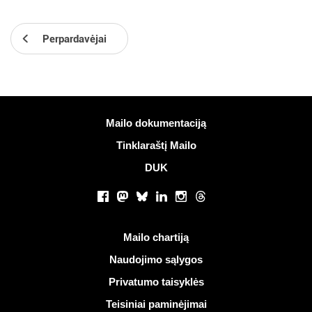
Perpardavėjai
Daugiau informacijos
Mailo dokumentaciją
Tinklaraštį Mailo
DUK
Socialiniai tinklai
Facebook
Mastodon
Bluesky
LinkedIn
Instagram
Threads
Naudingos nuorodos
Mailo chartiją
Naudojimo sąlygos
Privatumo taisyklės
Teisiniai paminėjimai