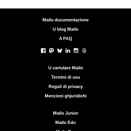
Più infurmazione
Mailo ducumentazione
U blog Mailo
A FAQ
Rete suciale
Facebook
Mastodon
Bluesky
LinkedIn
Instagram
Threads
Ligami utili
U cartulare Mailo
Termini di usu
Reguli di privacy
Menzioni ghjuridichi
Scopre Mailo
Mailo Junior
Mailo Edu