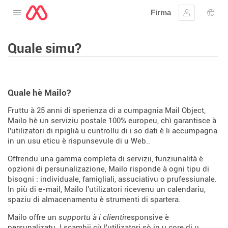
Firma
Apre u menu
Firmà lu
Sele
Quale simu?
Quale hè Mailo?
Fruttu à 25 anni di sperienza di a cumpagnia Mail Object,
Mailo hè un serviziu postale 100% europeu, chì garantisce à
l'utilizatori di ripiglià u cuntrollu di i so dati è li accumpagna
in un usu eticu è rispunsevule di u Web..
Offrendu una gamma completa di servizii, funziunalità è
opzioni di persunalizazione, Mailo risponde à ogni tipu di
bisogni : individuale, famigliali, assuciativu o prufessiunale.
In più di e-mail, Mailo l'utilizatori ricevenu un calendariu,
spaziu di almacenamentu è strumenti di spartera.
Mailo offre un
supportu à i clienti
responsive è
persunalizatu. I scambii cù l'utilizatori sò in u core di u