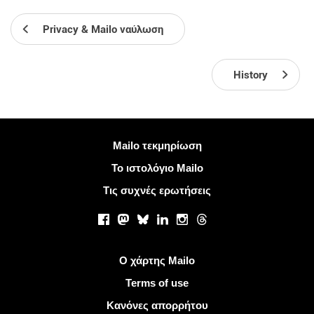
Privacy & Mailo ναύλωση
History
Περισσότερες πληροφορίες
Mailo τεκμηρίωση
Το ιστολόγιο Mailo
Τις συχνές ερωτήσεις
Κοινωνικά δίκτυα
Facebook
Mastodon
Bluesky
LinkedIn
Instagram
Threads
Χρήσιμοι σύνδεσμοι
Ο χάρτης Mailo
Terms of use
Κανόνες απορρήτου