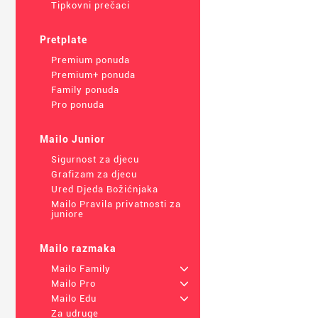
Tipkovni prečaci
Pretplate
Premium ponuda
Premium+ ponuda
Family ponuda
Pro ponuda
Mailo Junior
Sigurnost za djecu
Grafizam za djecu
Ured Djeda Božićnjaka
Mailo Pravila privatnosti za
juniore
Mailo razmaka
Mailo Family
+
Mailo Pro
+
Mailo Edu
+
Za udruge