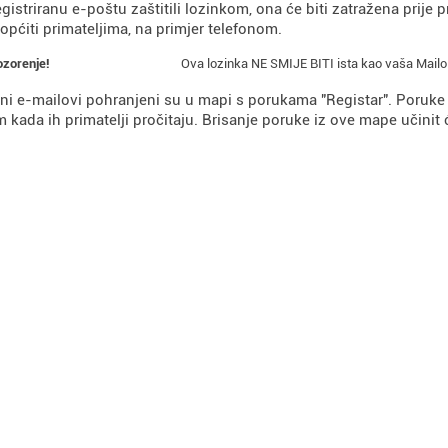
egistriranu e-poštu zaštitili lozinkom, ona će biti zatražena prije
iopćiti primateljima, na primjer telefonom.
Ova lozinka NE SMIJE BITI ista kao vaša Mailo 
zorenje!
ani e-mailovi pohranjeni su u mapi s porukama "Registar". Poruke
kada ih primatelji pročitaju. Brisanje poruke iz ove mape učini