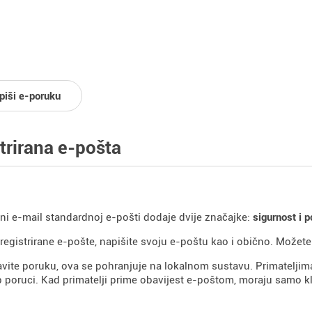
piši e-poruku
trirana e-pošta
ani e-mail standardnoj e-pošti dodaje dvije značajke:
sigurnost i p
 registrirane e-pošte, napišite svoju e-poštu kao i obično. Možet
vite poruku, ova se pohranjuje na lokalnom sustavu. Primatelji
p poruci. Kad primatelji prime obavijest e-poštom, moraju samo kli