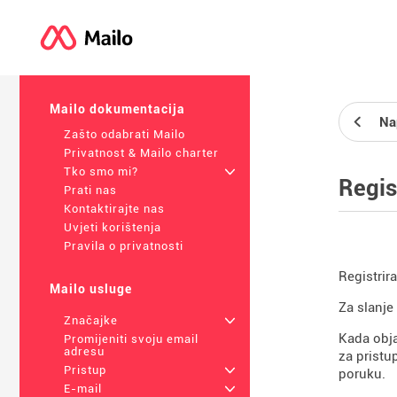
Mailo dokumentacija
Na
Zašto odabrati Mailo
Privatnost & Mailo charter
Tko smo mi?
+
Regis
Prati nas
Kontaktirajte nas
Uvjeti korištenja
Pravila o privatnosti
Registrir
Mailo usluge
Za slanje
Značajke
+
Kada obja
Promijeniti svoju email
adresu
za pristu
Pristup
+
poruku.
E-mail
+