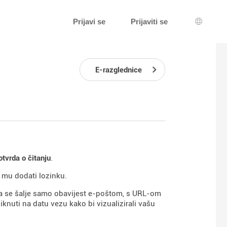
Prijavi se
Prijaviti se
Izbor je
E-razglednice
otvrda o čitanju
.
e mu dodati lozinku.
ma se šalje samo obavijest e-poštom, s URL-om
knuti na datu vezu kako bi vizualizirali vašu