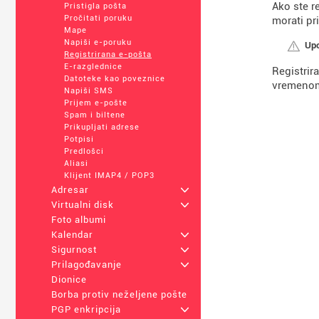
Ako ste r
Pristigla pošta
Pročitati poruku
morati pr
Mape
Napiši e-poruku
Upo
Registrirana e-pošta
E-razglednice
Registrir
Datoteke kao poveznice
vremenom 
Napiši SMS
Prijem e-pošte
Spam i biltene
Prikupljati adrese
Potpisi
Predlošci
Aliasi
Klijent IMAP4 / POP3
Adresar
+
Virtualni disk
+
Foto albumi
Kalendar
+
Sigurnost
+
Prilagođavanje
+
Dionice
Borba protiv neželjene pošte
PGP enkripcija
+