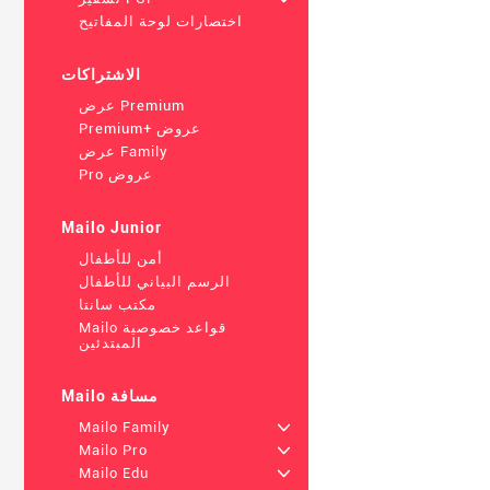
اختصارات لوحة المفاتيح
الاشتراكات
عرض Premium
Premium+ عروض
عرض Family
Pro عروض
Mailo Junior
أمن للأطفال
الرسم البياني للأطفال
مكتب سانتا
Mailo قواعد خصوصية
المبتدئين
Mailo مسافة
Mailo Family
+
Mailo Pro
+
Mailo Edu
+