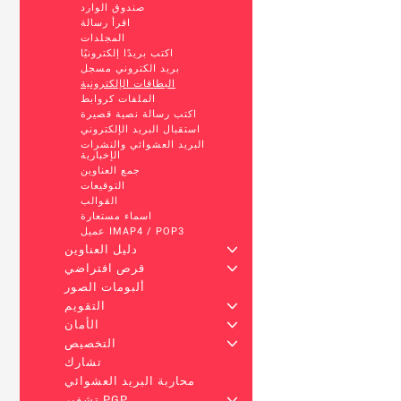
صندوق الوارد
اقرأ رسالة
المجلدات
اكتب بريدًا إلكترونيًا
بريد الكتروني مسجل
البطاقات الإلكترونية
الملفات كروابط
اكتب رسالة نصية قصيرة
استقبال البريد الإلكتروني
البريد العشوائي والنشرات
الإخبارية
جمع العناوين
التوقيعات
القوالب
اسماء مستعارة
عميل IMAP4 / POP3
+
دليل العناوين
+
قرص افتراضي
ألبومات الصور
+
التقويم
+
الأمان
+
التخصيص
تشارك
محاربة البريد العشوائي
+
تشفير PGP