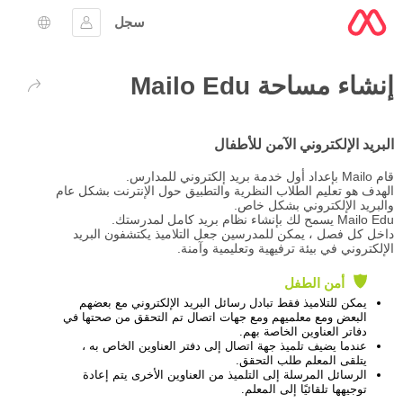
سجل
تسجيل الدخول
اختيار ال
إنشاء مساحة Mailo Edu
العودة 
البريد الإلكتروني الآمن للأطفال
قام Mailo بإعداد أول خدمة بريد إلكتروني للمدارس.
الهدف هو تعليم الطلاب النظرية والتطبيق حول الإنترنت بشكل عام
والبريد الإلكتروني بشكل خاص.
Mailo Edu يسمح لك بإنشاء نظام بريد كامل لمدرستك.
داخل كل فصل ، يمكن للمدرسين جعل التلاميذ يكتشفون البريد
الإلكتروني في بيئة ترفيهية وتعليمية وآمنة.
أمن الطفل
يمكن للتلاميذ فقط تبادل رسائل البريد الإلكتروني مع بعضهم
البعض ومع معلميهم ومع جهات اتصال تم التحقق من صحتها في
دفاتر العناوين الخاصة بهم.
عندما يضيف تلميذ جهة اتصال إلى دفتر العناوين الخاص به ،
يتلقى المعلم طلب التحقق.
الرسائل المرسلة إلى التلميذ من العناوين الأخرى يتم إعادة
توجيهها تلقائيًا إلى المعلم.