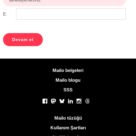
denetleyeceksiniz.
E:
Daha fazla bilgi
Mailo belgeleri
Mailo blogu
SSS
Sosyal ağlar
Facebook
Mastodon
Bluesky
LinkedIn
Instagram
Threads
Kullanışlı bağlantılar
Mailo tüzüğü
Kullanım Şartları