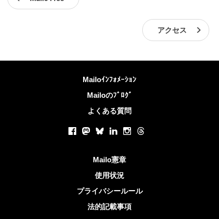
アクセス
詳しくは
Mailoｲﾝﾌｫﾒｰｼｮﾝ
Mailoのﾌﾞﾛｸﾞ
よくある質問
ソーシャルネットワーク
Facebook
Mastodon
Bluesky
LinkedIn
Instagram
Threads
役立つリンク
Mailo憲章
使用状況
プライバシールール
法的記載事項