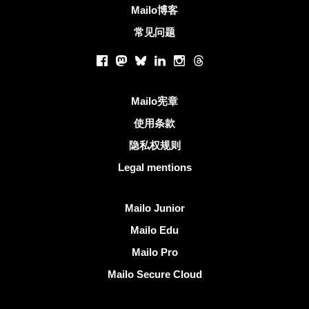
Mailo博客
常见问题
社交网络
Facebook
Mastodon
Bluesky
LinkedIn
Instagram
Threads
有用的链接
Mailo宪章
使用条款
隐私权规则
Legal mentions
发现Mailo
Mailo Junior
Mailo Edu
Mailo Pro
Mailo Secure Cloud