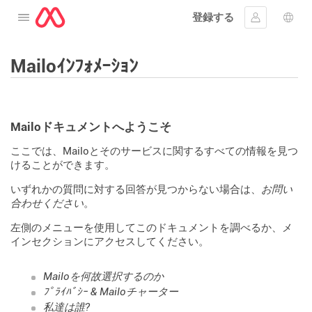
登録する
メニューを開く
ｻｲﾝｲﾝする
言語
Mailoｲﾝﾌｫﾒｰｼｮﾝ
Mailoドキュメントへようこそ
ここでは、Mailoとそのサービスに関するすべての情報を見つ
けることができます。
いずれかの質問に対する回答が見つからない場合は、
お問い
合わせください
。
左側のメニューを使用してこのドキュメントを調べるか、メ
インセクションにアクセスしてください。
Mailoを何故選択するのか
ﾌﾟﾗｲﾊﾞｼｰ & Mailoチャーター
私達は誰?