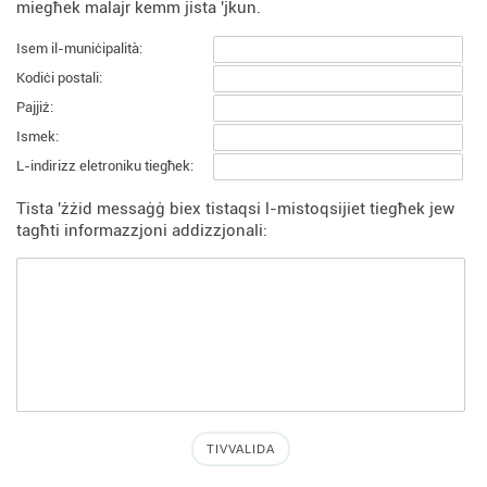
miegħek malajr kemm jista 'jkun.
Isem il-muniċipalità:
Kodiċi postali:
Pajjiż:
Ismek:
L-indirizz eletroniku tiegħek:
Tista 'żżid messaġġ biex tistaqsi l-mistoqsijiet tiegħek jew
tagħti informazzjoni addizzjonali: