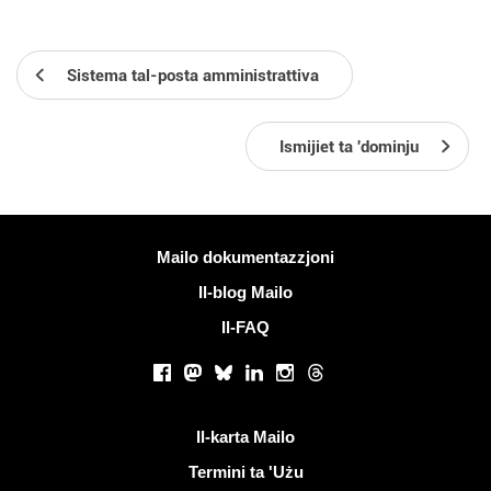
Sistema tal-posta amministrattiva
Ismijiet ta 'dominju
Iktar informazzjoni
Mailo dokumentazzjoni
Il-blog Mailo
Il-FAQ
Netwerks soċjali
Facebook
Mastodon
Bluesky
LinkedIn
Instagram
Threads
Links utli
Il-karta Mailo
Termini ta 'Użu