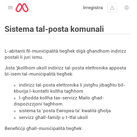
Irregistra
Tiftaħ il-menu
Sinjal
Għaż
Sistema tal-posta komunali
L-abitanti fil-muniċipalità tiegħek diġà għandhom indirizz
postali li juri ismu.
Jista 'jkollhom ukoll indirizz tal-posta elettronika apposta
bl-isem tal-muniċipalità tiegħek:
indirizz tal-posta elettronika li jistgħu jibagħtu bil-
kburija l-kuntatti kollha tagħhom
l-għodda kollha tas-servizz Mailo għad-
dispożizzjoni tagħhom
sistema ta ’posta Ewropea ta’ kwalità għolja
servizz għall-familji u t-tfal ukoll
Benefiċċji għall-muniċipalità tiegħek: