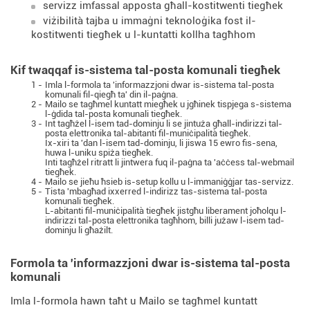
servizz imfassal apposta għall-kostitwenti tiegħek
viżibilità tajba u immaġni teknoloġika fost il-
kostitwenti tiegħek u l-kuntatti kollha tagħhom
Kif twaqqaf is-sistema tal-posta komunali tiegħek
1 -
Imla l-formola ta 'informazzjoni dwar is-sistema tal-posta
komunali fil-qiegħ ta' din il-paġna.
2 -
Mailo se tagħmel kuntatt miegħek u jgħinek tispjega s-sistema
l-ġdida tal-posta komunali tiegħek.
3 -
Int tagħżel l-isem tad-dominju li se jintuża għall-indirizzi tal-
posta elettronika tal-abitanti fil-muniċipalità tiegħek.
Ix-xiri ta 'dan l-isem tad-dominju, li jiswa 15 ewro fis-sena,
huwa l-uniku spiża tiegħek.
Inti tagħżel ritratt li jintwera fuq il-paġna ta 'aċċess tal-webmail
tiegħek.
4 -
Mailo se jieħu ħsieb is-setup kollu u l-immaniġġjar tas-servizz.
5 -
Tista 'mbagħad ixxerred l-indirizz tas-sistema tal-posta
komunali tiegħek.
L-abitanti fil-muniċipalità tiegħek jistgħu liberament joħolqu l-
indirizzi tal-posta elettronika tagħhom, billi jużaw l-isem tad-
dominju li għażilt.
Formola ta 'informazzjoni dwar is-sistema tal-posta
komunali
Imla l-formola hawn taħt u Mailo se tagħmel kuntatt