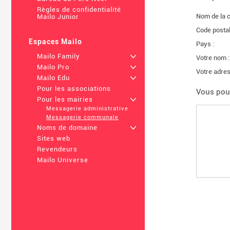
Règles de confidentialité
Nom de la 
Mailo Junior
Code postal
Espaces Mailo
Pays :
Mailo Family
+
Votre nom :
Mailo Pro
+
Votre adres
Mailo Edu
+
Pour les associations
Vous pou
Pour les mairies
+
Messagerie administrative
Messagerie communale
Noms de domaine
+
Sites web
Revendeurs
Mailo Universe