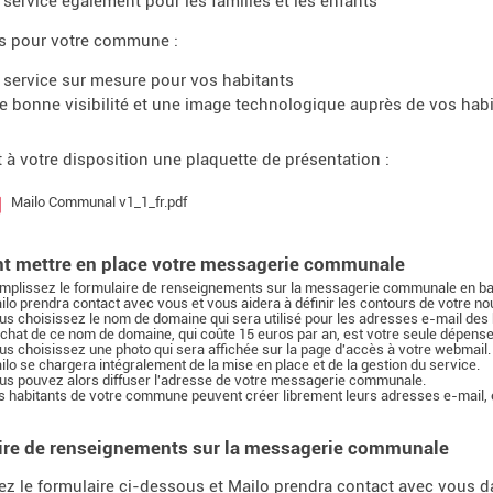
 service également pour les familles et les enfants
s pour votre commune :
 service sur mesure pour vos habitants
e bonne visibilité et une image technologique auprès de vos habi
 à votre disposition une plaquette de présentation :
Mailo Communal v1_1_fr.pdf
 mettre en place votre messagerie communale
mplissez le formulaire de renseignements sur la messagerie communale en ba
ilo prendra contact avec vous et vous aidera à définir les contours de votre 
us choisissez le nom de domaine qui sera utilisé pour les adresses e-mail de
achat de ce nom de domaine, qui coûte 15 euros par an, est votre seule dépense
us choisissez une photo qui sera affichée sur la page d'accès à votre webmail.
ilo se chargera intégralement de la mise en place et de la gestion du service.
us pouvez alors diffuser l'adresse de votre messagerie communale.
s habitants de votre commune peuvent créer librement leurs adresses e-mail, e
ire de renseignements sur la messagerie communale
z le formulaire ci-dessous et Mailo prendra contact avec vous da