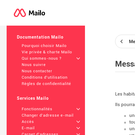
Documentation Mailo
Me
Pourquoi choisir Mailo
Vie privée & charte Mailo
Qui sommes-nous ?
+
Mess
Nous suivre
Nous contacter
Conditions d'utilisation
Règles de confidentialité
Les habit
Services Mailo
Ils pourr
Fonctionnalités
+
un
Changer d'adresse e-mail
to
Accès
+
E-mail
+
un
Carnet d'adresses
+