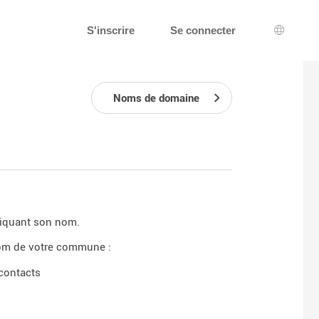
S'inscrire
Se connecter
Choix d
Noms de domaine
diquant son nom.
nom de votre commune :
 contacts