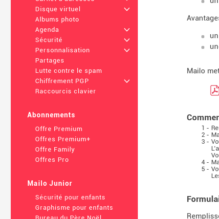
un
Disque virtuel
+
Avantage
Albums photo
Agenda
+
un
Sécurité
+
un
Personnalisation
+
Partages
Mailo met
Lutte contre le spam
Chiffrement PGP
+
Raccourcis clavier
Abonnements
Comment
1 -
Re
Offre Premium
2 -
Ma
Offres Premium+
3 -
Vo
L'
Offre Family
Vo
Offres Pro
4 -
Ma
5 -
Vo
Le
Mailo Junior
Sécurité pour enfants
Formula
Graphisme pour enfants
Remplisse
Bureau du Père Noël