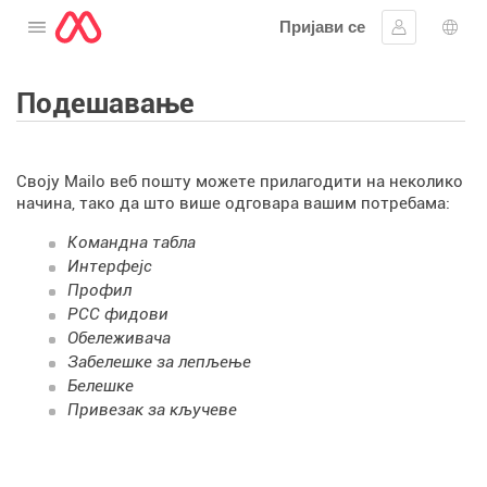
Пријави се
Отворите мени
Пријавите 
Избо
Подешавање
Своју Mailo веб пошту можете прилагодити на неколико
начина, тако да што више одговара вашим потребама:
Командна табла
Интерфејс
Профил
РСС фидови
Обележивача
Забелешке за лепљење
Белешке
Привезак за кључеве