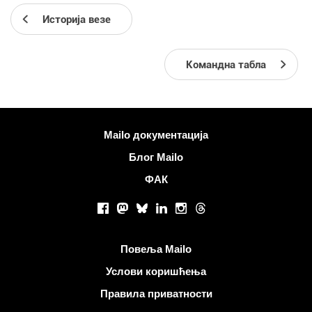
Историја везе
Командна табла
Више информација
Mailo документација
Блог Mailo
ФАК
Друштвене мреже
Facebook
Mastodon
Bluesky
LinkedIn
Instagram
Threads
Корисни линкови
Повеља Mailo
Услови коришћења
Правила приватности