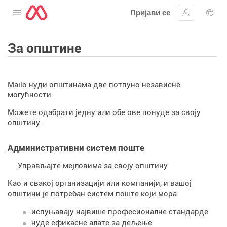
Пријави се
Отворите мени
Пријавите 
Избо
За општине
Mailo нуди општинама две потпуно независне
могућности.
Можете одабрати једну или обе ове понуде за своју
општину.
Административни систем поште
Управљајте мејловима за своју општину
Као и свакој организацији или компанији, и вашој
општини је потребан систем поште који мора:
испуњавају највише професионалне стандарде
нуде ефикасне алате за дељење