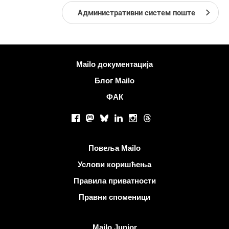
Административни систем поште
Више информација
Mailo документација
Блог Mailo
ФАК
Друштвене мреже
Facebook
Mastodon
Bluesky
LinkedIn
Instagram
Threads
Корисни линкови
Повеља Mailo
Услови коришћења
Правила приватности
Правни споменици
Откријте Mailo
Mailo Junior