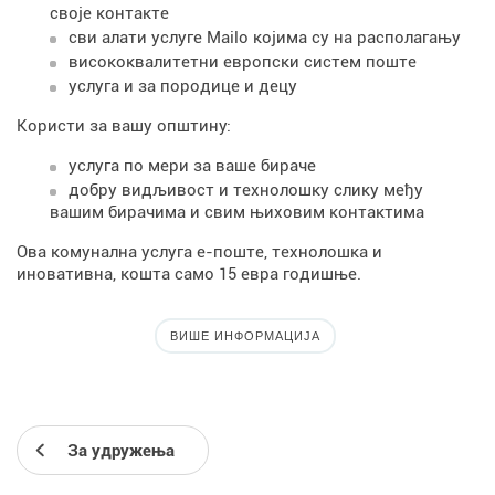
своје контакте
сви алати услуге Mailo којима су на располагању
висококвалитетни европски систем поште
услуга и за породице и децу
Користи за вашу општину:
услуга по мери за ваше бираче
добру видљивост и технолошку слику међу
вашим бирачима и свим њиховим контактима
Ова комунална услуга е-поште, технолошка и
иновативна, кошта само 15 евра годишње.
ВИШЕ ИНФОРМАЦИЈА
За удружења