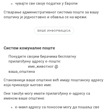
чувајте све своје податке у Европи
Стварање административног система поште за вашу
општину је једноставно и обавља се на мрежи.
ВИШЕ ИНФОРМАЦИЈА
Систем комуналне поште
Понудите својим бирачима бесплатну
прилагођену адресу е-поште:
@
име_животног
ваша_општина
Становници ваше општине већ имају поштанску адресу
која приказује његово име.
Они такође могу имати прилагођену е-адресу са
именом ваше општине:
е-маил адресу са поносом могу да пошаљу све